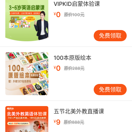
VIPKID启蒙体验课
voie.
0
¥
原价100元
我们的使命是为国王开辟道路
8. Il faut que nous protégions ce que nous
免费领取
avons créé.
我们必须要守护自己亲手创造的一切
100本原版绘本
9. Mon frère et moi avons quelques questions
0
¥
原价288元
à vous poser.
我和我的弟弟有几个问题想问您
免费领取
10. Mais je pense que nous avons déjà le
successeur idéal.
五节北美外教直播课
9
¥
但我觉得我们已经找到理想的继任者了
原价888元