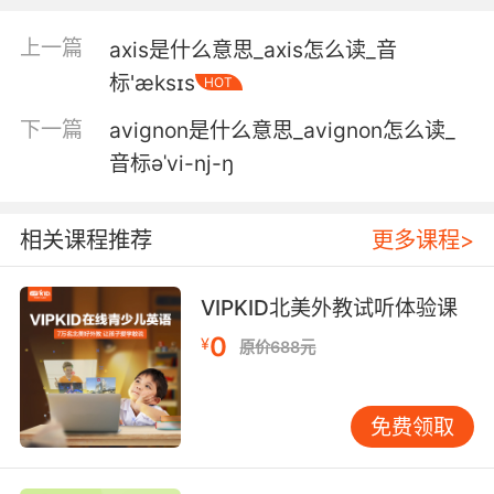
204.
上一篇
axis是什么意思_axis怎么读_音
204房出了点小问题需要解决
标'æksɪs
HOT
4. Mais, d'abord nous avons une surprise pour
下一篇
avignon是什么意思_avignon怎么读_
toi.
音标əˈvi-nj-ŋ
但在此之前 还有个惊喜在等着你
5. On nous avons offert un contrat, c'est pour
相关课程推荐
更多课程>
l'armée.
VIPKID北美外教试听体验课
有人给我们提供了一个大订单 负责军需补给
0
¥
原价688元
6. Nous lui avons déjà trouvé la femme
idéale.
免费领取
我们已经 有合适的人选了
7. Et nous avons pour mission de lui ouvrir la