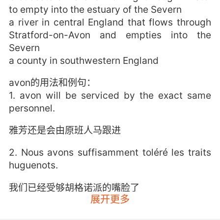
to empty into the estuary of the Severn
a river in central England that flows through
Stratford-on-Avon and empties into the
Severn
a county in southwestern England
avon的用法和例句：
1. avon will be serviced by the exact same
personnel.
雅芳还是会由原班人马跟进
2. Nous avons suffisamment toléré les traits
huguenots.
我们已经受够胡格诺派的嘴脸了
展开更多
3. Nous avons petit problem dans la chamber