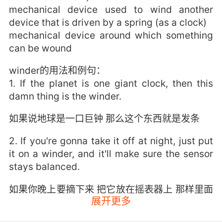
mechanical device used to wind another
device that is driven by a spring (as a clock)
mechanical device around which something
can be wound
winder的用法和例句：
1. If the planet is one giant clock, then this
damn thing is the winder.
如果说地球是一口巨钟 那么这个东西就是发条
2. If you're gonna take it off at night, just put
it on a winder, and it'll make sure the sensor
stays balanced.
如果你晚上要摘下来 把它放在摇表器上 那样里面
展开更多
的元件就不会失灵