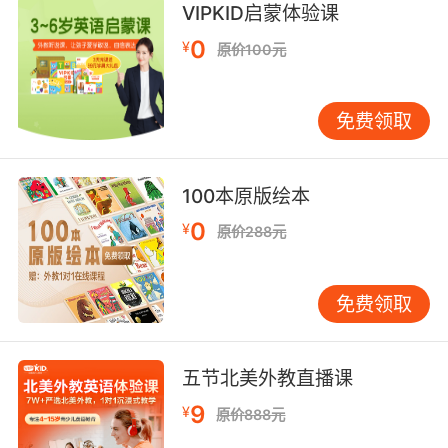
VIPKID启蒙体验课
0
¥
原价100元
免费领取
100本原版绘本
0
¥
原价288元
免费领取
五节北美外教直播课
9
¥
原价888元