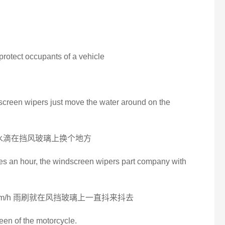
 protect occupants of a vehicle
dscreen wipers just move the water around on the
水滴在挡风玻璃上换个地方
les an hour, the windscreen wipers part company with
m/h 雨刷就在风挡玻璃上一直抖来抖去
een of the motorcycle.