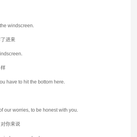
 the windscreen.
穿了进来
windscreen.
一样
ou have to hit the bottom here.
 of our worries, to be honest with you.
 对你来说