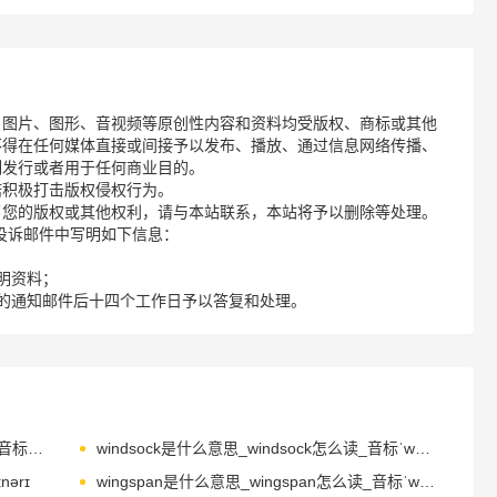
、图片、图形、音视频等原创性内容和资料均受版权、商标或其他
不得在任何媒体直接或间接予以发布、播放、通过信息网络传播、
制发行或者用于任何商业目的。
诺积极打击版权侵权行为。
了您的版权或其他权利，请与本站联系，本站将予以删除等处理。
请您在投诉邮件中写明如下信息：
明资料；
的通知邮件后十四个工作日予以答复和处理。
windshield是什么意思_windshield怎么读_音标ˈwɪndʃi-ld
windsock是什么意思_windsock怎么读_音标ˈwɪndsɒk
ərɪ
wingspan是什么意思_wingspan怎么读_音标ˈwɪŋspæn