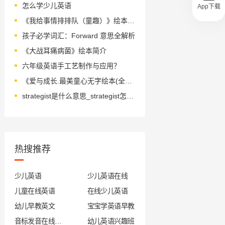
怎么学少儿英语
App下载
《我给事情排排队（童趣）》绘本简介
孩子必学词汇：Forward 意思全解析
《大战耳痛病菌》绘本简介
六年级英语手工艺制作与应用？
《爱与成长.最美童心无字绘本(全7册)》绘本简介
strategist是什么意思_strategist怎么读_音标ˈstrætədʒɪst
热搜推荐
少儿英语
少儿英语在线
儿童在线英语
在线少儿英语
幼儿早教英文
宝宝学英语早教
音标发音在线试听
幼儿英语兴趣班