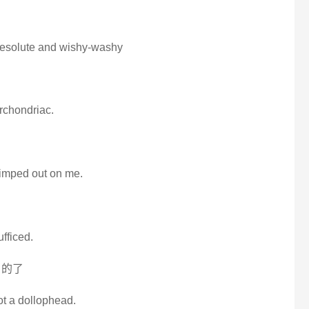
rresolute and wishy-washy
rchondriac.
wimped out on me.
fficed.
当的了
not a dollophead.