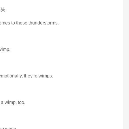
大头
comes to these thunderstorms.
 wimp.
emotionally, they're wimps.
 a wimp, too.
ng wimp.