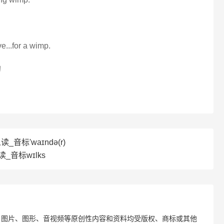
e...for a wimp.
的
_音标'waɪndə(r)
读_音标wɪlks
、图片、图形、音视频等原创性内容和资料均受版权、商标或其他