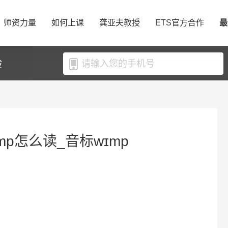
师资力量
如何上课
龚亚夫教授
ETS官方合作
最
验
mp怎么读_音标wɪmp