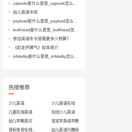
capsule是什么意思_capsule怎么读_音标'kæpsju-l
幼儿英语中班
payload是什么意思_payload怎么读_音标ˈpeɪləʊd
bulkhead是什么意思_bulkhead怎么读_音标ˈbʌlkhed
参加英语冬令营需要多少预算？
《赶走坏脾气》绘本简介
infidelity是什么意思_infidelity怎么读_音标ˌɪnfɪ'delətɪ
热搜推荐
少儿英语
少儿英语在线
儿童在线英语
在线少儿英语
幼儿早教英文
宝宝学英语早教
音标发音在线试听
幼儿英语兴趣班