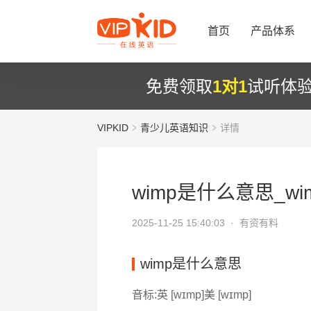
首页
产品体系
免费领取
1对1
试听体
VIPKID
青少儿英语知识
详情
wimp是什么意思_wi
2025-11-25 15:40:03 ·
有资有料
wimp是什么意思
音标:英 [wɪmp]美 [wɪmp]