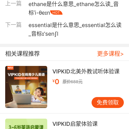
上一篇
ethane是什么意思_ethane怎么读_音
癌物质被禁用
标ˈi-θeɪn
HOT
4. ester realized you weren't going away, so
下一篇
essential是什么意思_essential怎么读
she let you in, hit you over the head, and left
you passed out on the floor to take the blame.
_音标ɪ'senʃl
艾斯特意识到你不会走开 就让你进了屋 打了你的
相关课程推荐
更多课程>
头 你晕倒在地板上 她留你在那背黑锅
VIPKID北美外教试听体验课
0
¥
原价688元
免费领取
VIPKID启蒙体验课