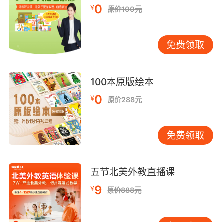
0
¥
原价100元
免费领取
100本原版绘本
0
¥
原价288元
免费领取
五节北美外教直播课
9
¥
原价888元