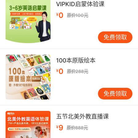
VIPKID启蒙体验课
真的没有什么大不了的, 亲爱的
0
¥
原价100元
10. Trust me, my plans are totally sinister.
免费领取
相信我 我的计划绝对真恶
100本原版绘本
0
¥
原价288元
免费领取
五节北美外教直播课
9
¥
原价888元