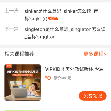
working against me.
上一篇
sinker是什么意思_sinker怎么读_音
副官 现在有险恶之人在针对我
标'sɪŋkə(r)
HOT
6. Quite the sinister plot they had planned.
下一篇
singleton是什么意思_singleton怎么读
他们真是策划了一场精彩的阴谋啊
_音标'sɪŋɡltən
7. And the deception at its core makes it all
the more sinister.
相关课程推荐
更多课程>
而其中蕴含的骗局使事态更加险恶
VIPKID北美外教试听体验课
8. possibility of something more sinister at
0
¥
原价688元
work.
是某些更 的事物作祟的可能性
免费领取
9. There's really nothing sinister about it,
love.