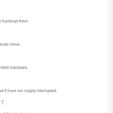
to bankrupt them.
perate move.
funded mandates.
we'll have our supply interrupted.
断了