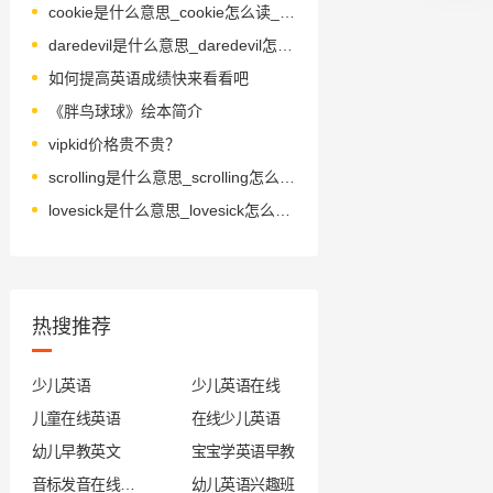
cookie是什么意思_cookie怎么读_音标'kʊkɪ
daredevil是什么意思_daredevil怎么读_音标'deədevl
如何提高英语成绩快来看看吧
《胖鸟球球》绘本简介
vipkid价格贵不贵？
scrolling是什么意思_scrolling怎么读_音标sk'rəʊlɪŋ
lovesick是什么意思_lovesick怎么读_音标'lʌvsɪk
热搜推荐
少儿英语
少儿英语在线
儿童在线英语
在线少儿英语
幼儿早教英文
宝宝学英语早教
音标发音在线试听
幼儿英语兴趣班