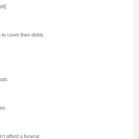
pt]
to cover their debts
upt.
se.
t afford a funeral.