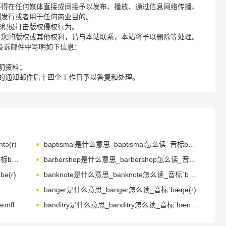
不得在任何媒体直接或间接予以发布、播放、通过信息网络传播、
制发行或者用于任何商业目的。
诺积极打击版权侵权行为。
了您的版权或其他权利，请与本站联系，本站将予以删除等处理。
请您在投诉邮件中写明如下信息：
明资料；
的通知邮件后十四个工作日予以答复和处理。
ə(r)
baptismal是什么意思_baptismal怎么读_音标bæpˈtɪzməl
barbarian是什么意思_barbarian怎么读_音标bɑ-ˈbeərɪən
barbershop是什么意思_barbershop怎么读_音标ˈbɑ-bəʃɒp
ə(r)
banknote是什么意思_banknote怎么读_音标ˈbæŋknəʊt
banger是什么意思_banger怎么读_音标ˈbæŋə(r)
ɪnfl
banditry是什么意思_banditry怎么读_音标ˈbændɪtrɪ