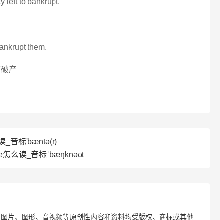
y left to bankrupt.
 bankrupt them.
搞破产
_音标'bæntə(r)
te怎么读_音标ˈbæŋknəʊt
、图片、图形、音视频等原创性内容和资料均受版权、商标或其他