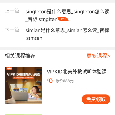
但你的确长着一张歌剧院歌手的脸
上一篇
singleton是什么意思_singleton怎么读
5. And...she's a better singer than me
_音标'sɪŋɡltən
HOT
anyway.
下一篇
simian是什么意思_simian怎么读_音标
而且 反正她唱歌也比我好
ˈsɪmɪən
6. I was here before, but I lost my nerve, and
I'm a singer.
相关课程推荐
更多课程>
我之前来过 可我怯场了 但我会唱歌
VIPKID北美外教试听体验课
7. I can do it, and I'm not even a singer.
0
¥
原价688元
我也能唱 我可不是歌手
8. And you're a singer, and you're trying to be
免费领取
a mom.