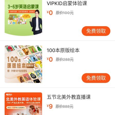
你成了一位歌手 而且正在努力成为一位母亲
VIPKID启蒙体验课
9. but half of those singers were over 30.
0
¥
原价100元
但这些歌手大半都超过30岁了
免费领取
10. I was a singer, I had a record deal.
我本来是个歌手 我有唱片的合同
100本原版绘本
0
¥
原价288元
免费领取
五节北美外教直播课
9
¥
原价888元