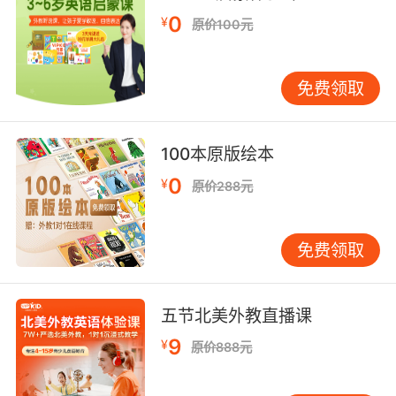
0
¥
原价100元
免费领取
100本原版绘本
0
¥
原价288元
免费领取
五节北美外教直播课
9
¥
原价888元