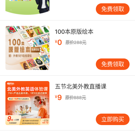
升都会有很大的帮助。除了让孩子跟着地道的正
版英语音频练习外，孩子们还需要在生活中多多
免费领取
的练习自己的英语发音，而比较好的练习方法就
是为他们创造一定的情景，然后让孩子置身于这
100本原版绘本
样的情景中开口练习。
0
¥
原价288元
儿童英语app哪个好用的选择技巧介绍就是上面
几点，希望家长可以选择一个好的、适合孩子的
儿童英语app帮助孩子更好的学习英语。
免费领取
五节北美外教直播课
9
¥
原价888元
立即购买