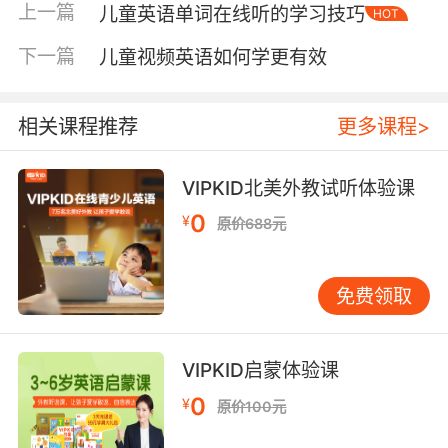
上一篇
儿童英语单词在线听的学习技巧
HOT
习环境中，这样对于孩子英语的学习和提升都会
有很大的帮助的，所以家长在选择儿童英语app
下一篇
儿童视频英语如何学更有效
的时候应该注意这一方面的情况。让孩子在全英
文的环境中学习可以让他们更深的了解到标准英
相关课程推荐
更多课程>
语的发音，同时还可以让他们从小就适应并自信
的用英语和他人交流，这样对于孩子的接受能力
和适应新环境的能力有很大的帮助。
VIPKID北美外教试听体验课
0
技巧二：鼓励孩子模仿纯正的英语口语发音
¥
原价688元
要想孩子将英语这门语言学习好就需要多多练
习，而开口练习是提升英语最好的、也是最有效
免费领取
的方法，所以老师在教学的时候一定要多为孩子
提供场景让他们用口语进行交流。为了孩子的口
VIPKID启蒙体验课
语发音更加的纯正、地道老师应使用专业的英语
教材教课，让孩子从小开始就接触到地道的英语
0
¥
原价100元
发音，这样对于孩子的听力练习和口语能力的提