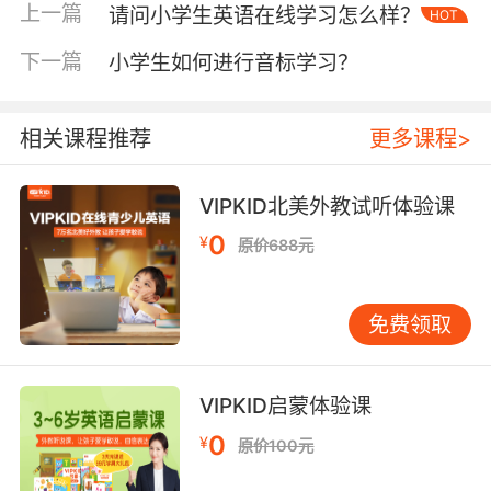
上一篇
请问小学生英语在线学习怎么样？
机构。因为儿童英语口语练习也是需要一个类母
HOT
语的学习环境，我们日常的生活无法满足孩子的
下一篇
小学生如何进行音标学习？
需求，那就找到一个全英文的授课学习空间，让
孩子接受到正宗的英语学习。很多人会选择线上
英语培训机构，因为会相较于线下师资力量更充
相关课程推荐
更多课程>
足更完善，特别是儿童英语口语练习这一块，一
个老师的发音水平也会影响着孩子以后的口音问
VIPKID北美外教试听体验课
题，而好的平台不仅提供主修课的培训学习，更
0
是能够以有趣的学习方式以及情景式教学带动孩
¥
原价688元
子学习的积极性。同时还会提供更多类型模式给
孩子练习口语，当然日常的时候，家长朋友们可
免费领取
以适当播放一些英语儿歌给孩子磨磨耳朵，培养
培养语感。
VIPKID启蒙体验课
0
¥
原价100元
儿童英语口语练习除了外教老师的教导也离不开
孩子跟着学习平台主动进行学习，比如课后知识