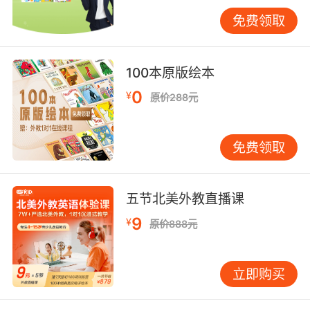
巩固与练习这是必然要做的事情。当然家长们的
免费领取
配合也很重要，可不能孩子交给了平台就觉得没
有自己什么事情了哦。
100本原版绘本
0
¥
原价288元
免费领取
五节北美外教直播课
9
¥
原价888元
立即购买