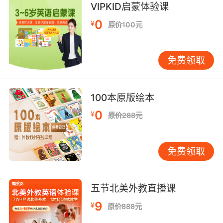
VIPKID启蒙体验课
0
¥
原价100元
免费领取
100本原版绘本
0
¥
原价288元
免费领取
五节北美外教直播课
9
¥
原价888元