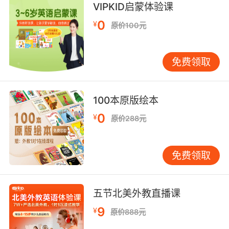
VIPKID启蒙体验课
0
¥
原价100元
免费领取
100本原版绘本
0
¥
原价288元
免费领取
五节北美外教直播课
9
¥
原价888元