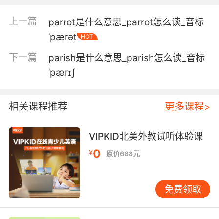
土壤中钙和锌含量偏中下 说明是公园地区
上一篇
parrot是什么意思_parrot怎么读_音标
ˈpærət
HOT
下一篇
parish是什么意思_parish怎么读_音标
ˈpærɪʃ
相关课程推荐
更多课程>
VIPKID北美外教试听体验课
0
¥
原价688元
免费领取