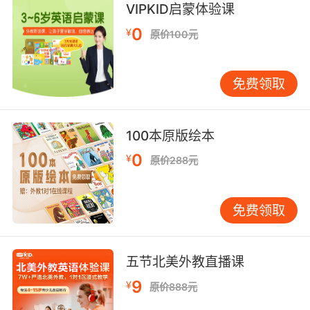
VIPKID启蒙体验课
0
¥
原价100元
免费领取
100本原版绘本
0
¥
原价288元
免费领取
五节北美外教直播课
9
¥
原价888元