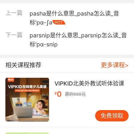
之前的经营者不跳舞 不喝酒 不参加你们去 的任
上一篇
pasha是什么意思_pasha怎么读_音
何活动
标'pɑ-ʃә
HOT
4. We spoke for only one half of an hour three
下一篇
parsnip是什么意思_parsnip怎么读_音
days past, and that, the sole conversation in
which he and I have partook in almost six
标'pɑ-snip
years.
相关课程推荐
更多课程>
我们三天前谈过半小时 这段对话 是我们六年来唯
一的一次
VIPKID北美外教试听体验课
0
¥
原价688元
免费领取