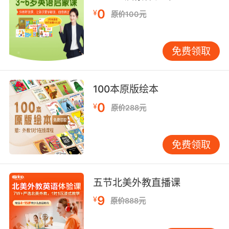
0
¥
原价100元
免费领取
100本原版绘本
0
¥
原价288元
免费领取
五节北美外教直播课
9
¥
原价888元