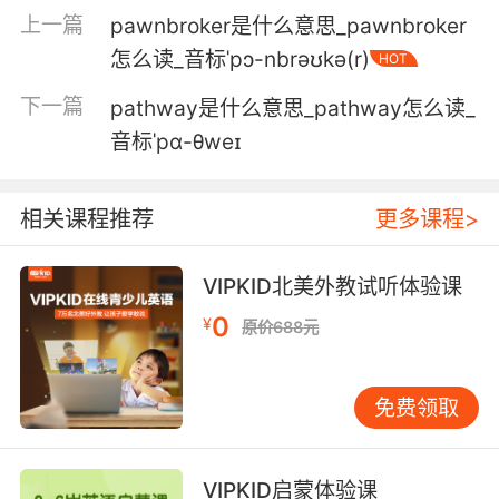
上一篇
pawnbroker是什么意思_pawnbroker
怎么读_音标ˈpɔ-nbrəʊkə(r)
HOT
下一篇
pathway是什么意思_pathway怎么读_
音标ˈpɑ-θweɪ
相关课程推荐
更多课程>
VIPKID北美外教试听体验课
0
¥
原价688元
免费领取
VIPKID启蒙体验课