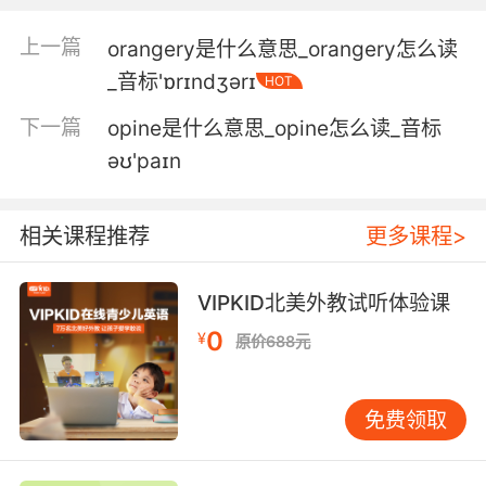
上一篇
orangery是什么意思_orangery怎么读
_音标'ɒrɪndʒərɪ
HOT
下一篇
opine是什么意思_opine怎么读_音标
əʊ'paɪn
相关课程推荐
更多课程>
VIPKID北美外教试听体验课
0
¥
原价688元
免费领取