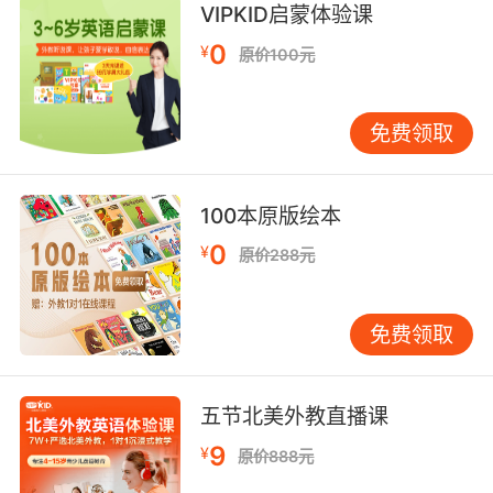
VIPKID启蒙体验课
0
¥
原价100元
免费领取
100本原版绘本
0
¥
原价288元
免费领取
五节北美外教直播课
9
¥
原价888元