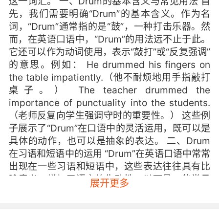
这一词汇。 一、Drum的基本含义与常见用法 首
先，我们需要明确“Drum”的基本含义。作为名
词，“Drum”通常指的是“鼓”，一种打击乐器。然
而，在英语口语中，“Drum”的用法远不止于此。
它还可以作为动词使用，表示“敲打”或“反复强调”
的意思。例如： He drummed his fingers on
the table impatiently.（他不耐烦地用手指敲打
桌子。） The teacher drummed the
importance of punctuality into the students.
（老师反复向学生强调守时的重要性。） 这些例
子展示了“Drum”在口语中的灵活运用，既可以是
具体的动作，也可以是抽象的表达。 二、Drum
在习语和短语中的运用 “Drum”在英语口语中常常
出现在一些习语和短语中，这些表达往往具有比
喻意义，增加了语言的生动性。以下是一些常见
展开更多
的例子： Beat the drum for something：意为
“大力宣传或支持某事”。例如： The mayor is
beating the drum for the new environmental