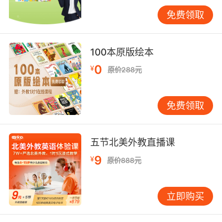
of a different drum, and that’s what makes
免费领取
her unique.（她总是与众不同，这正是她独特之
处。） Drum roll, please：意为“请做好准备，即
将揭晓重要消息”。例如： And the winner is…
100本原版绘本
drum roll, please… John!（获胜者是……请做好
0
¥
原价288元
准备……约翰！） 这些表达不仅展示了“Drum”在
音乐中的重要性，也体现了其在文化中的深远影
响。 四、如何有效练习Drum的运用 要熟练掌握
免费领取
“Drum”在英语口语中的运用，光靠理解其含义和
用法是不够的，还需要通过实践来巩固。以下是
一些有效的练习方法： 模仿与跟读：找一些包含
五节北美外教直播课
“Drum”的英语对话或演讲，模仿其发音和语调，
9
¥
原价888元
进行跟读练习。例如，可以选择TED演讲或英语
电影中的相关片段。 造句练习：尝试用“Drum”及
其相关短语造句，并将其应用到不同的语境中。
立即购买
例如： I need to drum up some enthusiasm
for the upcoming project.（我需要为即将到来