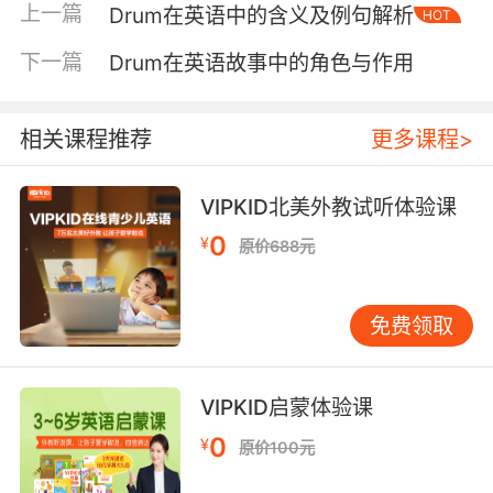
上一篇
Drum在英语中的含义及例句解析
HOT
policy.（市长正在大力宣传新的环保政策。）
Drum something into someone：意为“反复向
下一篇
Drum在英语故事中的角色与作用
某人灌输某事”。例如： My parents drummed
the value of hard work into me from a young
age.（我的父母从小就向我灌输努力工作的价
相关课程推荐
更多课程>
值。） Drum up business/support：意为“努力
争取生意或支持”。例如： The company is
VIPKID北美外教试听体验课
trying to drum up support for its new
0
¥
原价688元
product.（公司正在努力争取对其新产品的支
持。） 这些习语和短语不仅丰富了“Drum”的用
法，也为口语表达增添了更多的色彩。 三、
免费领取
Drum在音乐和文化中的象征意义 “Drum”作为一
种乐器，在音乐和文化中具有重要的象征意义。
在英语口语中，与“Drum”相关的表达也常常带有
VIPKID启蒙体验课
音乐或节奏的隐喻。例如： March to the beat
0
¥
原价100元
of a different drum：意为“与众不同，走自己的
路”。例如： She always marches to the beat