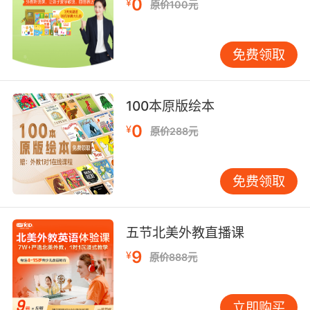
0
¥
原价100元
免费领取
100本原版绘本
0
¥
原价288元
免费领取
五节北美外教直播课
9
¥
原价888元
立即购买