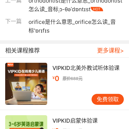
上一篇
orthodontist是什么意思_orthodontist
怎么读_音标ˌɔ-θəˈdɒntɪst
HOT
下一篇
orifice是什么意思_orifice怎么读_音
标'ɒrɪfɪs
相关课程推荐
更多课程>
VIPKID北美外教试听体验课
0
¥
原价688元
免费领取
VIPKID启蒙体验课