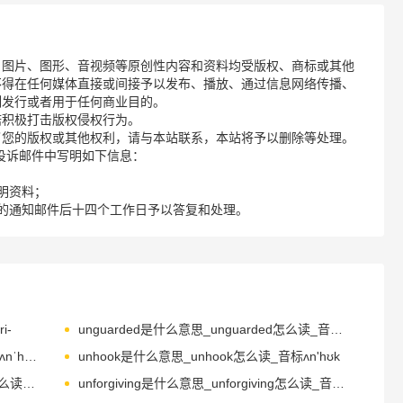
、图片、图形、音视频等原创性内容和资料均受版权、商标或其他
不得在任何媒体直接或间接予以发布、播放、通过信息网络传播、
制发行或者用于任何商业目的。
诺积极打击版权侵权行为。
了您的版权或其他权利，请与本站联系，本站将予以删除等处理。
请您在投诉邮件中写明如下信息：
明资料；
的通知邮件后十四个工作日予以答复和处理。
i-
unguarded是什么意思_unguarded怎么读_音标ʌnˈgɑ-dɪd
unheard是什么意思_unheard怎么读_音标ʌnˈhɜ-d
unhook是什么意思_unhook怎么读_音标ʌn'hʊk
unidirectional是什么意思_unidirectional怎么读_音标ˌju-nɪdɪ'rekʃənəl
unforgiving是什么意思_unforgiving怎么读_音标ˌʌnfəˈgɪvɪŋ