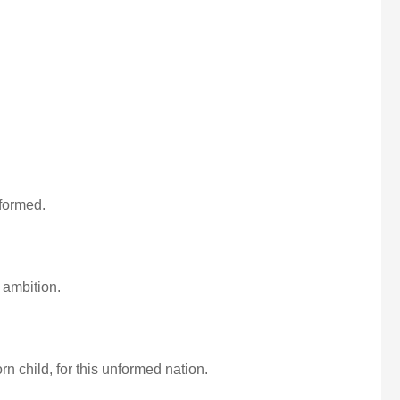
formed.
 ambition.
rn child, for this unformed nation.