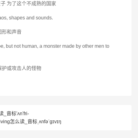
子 为了这个不成熟的国家
haos, shapes and sounds.
图形和声音
e, but not human, a monster made by other men to
保护或攻击人的怪物
音标'ʌn'fri-
iving怎么读_音标ˌʌnfəˈgɪvɪŋ