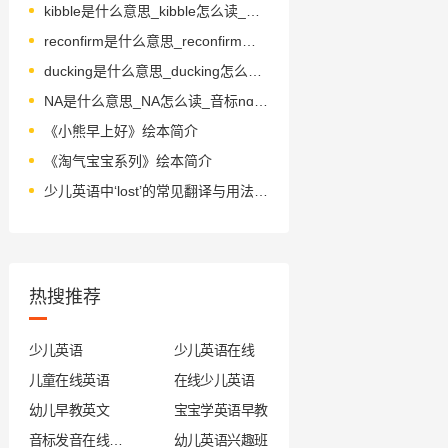
kibble是什么意思_kibble怎么读_音标'kɪbəl
reconfirm是什么意思_reconfirm怎么读_音标ˌrɪ-kənˈfɜ-m
ducking是什么意思_ducking怎么读_音标'dʌkɪŋ
NA是什么意思_NA怎么读_音标nɑ-, nә
《小熊早上好》绘本简介
《淘气宝宝系列》绘本简介
少儿英语中‘lost’的常见翻译与用法解析
热搜推荐
少儿英语
少儿英语在线
儿童在线英语
在线少儿英语
幼儿早教英文
宝宝学英语早教
音标发音在线试听
幼儿英语兴趣班