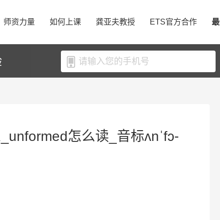
师资力量
如何上课
龚亚夫教授
ETS官方合作
最
验
unformed怎么读_音标ʌnˈfɔ-