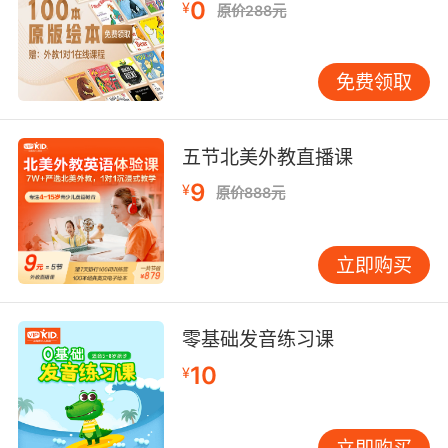
0
¥
原价288元
免费领取
五节北美外教直播课
9
¥
原价888元
立即购买
零基础发音练习课
10
¥
立即购买