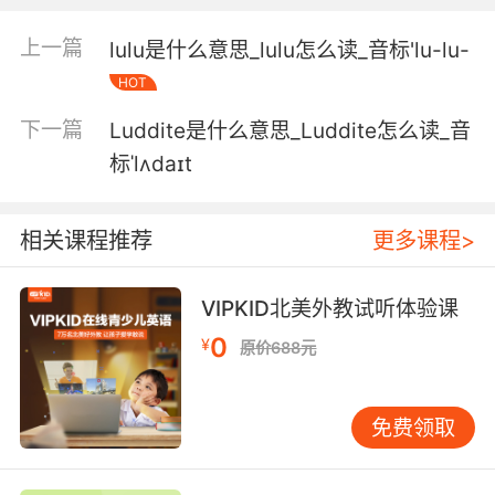
上一篇
lulu是什么意思_lulu怎么读_音标'lu-lu-
HOT
下一篇
Luddite是什么意思_Luddite怎么读_音
标ˈlʌdaɪt
相关课程推荐
更多课程>
VIPKID北美外教试听体验课
0
¥
原价688元
免费领取