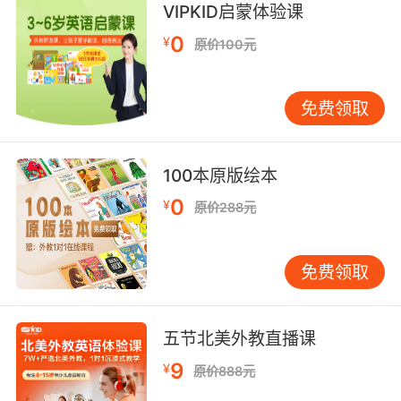
VIPKID启蒙体验课
0
¥
原价100元
免费领取
100本原版绘本
0
¥
原价288元
免费领取
五节北美外教直播课
9
¥
原价888元