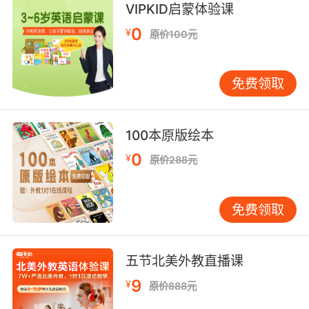
VIPKID启蒙体验课
烟会使黄蜂失去攻击性 这样我们就能把蜂巢给切
0
¥
原价100元
下来 带到伐木者营地来
9. An environmental group donated many to
免费领取
my village to disperse through the jungle to
watch for illegal loggers.
一个环保组织给村里捐赠了很多 装满了整个树林
100本原版绘本
监视非法伐木者用的
0
¥
原价288元
10. Locals have been fighting back, moving
into and occupying the work camps while the
免费领取
loggers are out cutting trees.
当地人在反抗 伐木工人外出伐木的时候 当地人会
五节北美外教直播课
搬进他们的工作营 占领那里
9
¥
原价888元