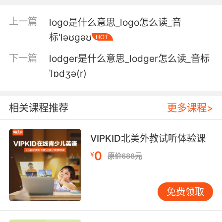
5. He installed a keystroke logger and
上一篇
logo是什么意思_logo怎么读_音
advanced system monitoring.
标'ləʊɡəʊ
HOT
他安装了一个键盘记录器 还有先进的系统监控
下一篇
lodger是什么意思_lodger怎么读_音标
6. loggers' camp, but they shoot first, ask
ˈlɒdʒə(r)
questions later.
伐木工营地 但他们不由分说就开枪
相关课程推荐
更多课程>
7. In the loggers' camp there was a buzz saw
VIPKID北美外教试听体验课
that feeds the logs with a wedge.
0
¥
原价688元
伐木工营地有圆锯 需要用到楔子来传递木头
8. Smoke makes wasps docile, so, then we
免费领取
cut down the nest, carry it to the loggers'
camp.