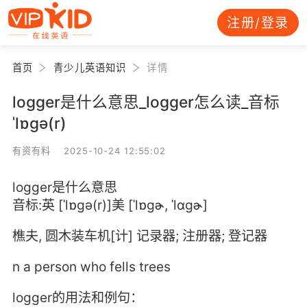
注册/登录
首页
青少儿英语知识
详情
logger是什么意思_logger怎么读_音标
ˈlɒgə(r)
有资有料 2025-10-24 12:55:02
logger是什么意思
音标:英 [ˈlɒgə(r)]美 [ˈlɒɡɚ, ˈlɑɡɚ]
樵夫, 圆木装车机[计] 记录器; 注册器; 登记器
n a person who fells trees
logger的用法和例句：