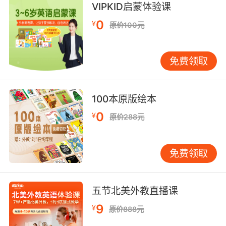
VIPKID启蒙体验课
0
¥
原价100元
免费领取
100本原版绘本
0
¥
原价288元
免费领取
五节北美外教直播课
9
¥
原价888元