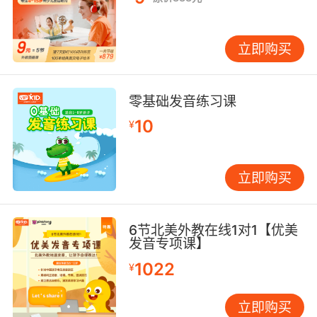
立即购买
零基础发音练习课
10
¥
立即购买
6节北美外教在线1对1【优美
发音专项课】
1022
¥
立即购买