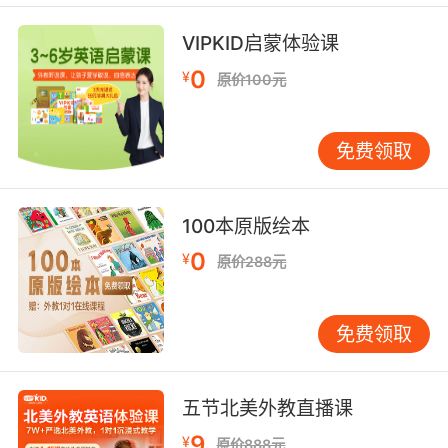
need to be on the inside.
VIPKID启蒙体验课
要从他们内部击垮他们 我们必须进入内部
0
¥
原价100元
9. Dude, we are going inside. I'm not going
inside there.
免费领取
兄弟 我们得进去 我可不进去
10. Circles insides of squares inside of s.
100本原版绘本
0
三角形里面的正方形里面的圆形
¥
原价288元
免费领取
五节北美外教直播课
9
¥
原价888元