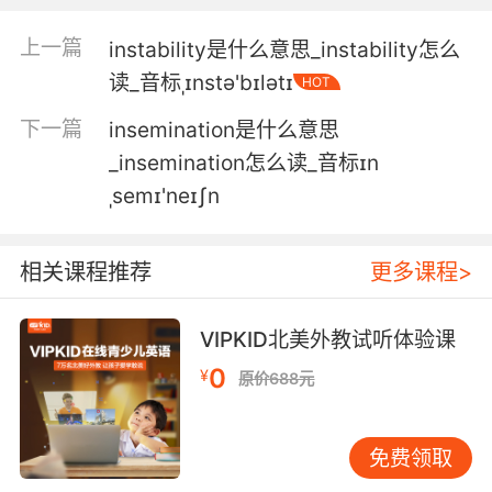
the inside.
上一篇
instability是什么意思_instability怎么
只有内部改变你 你改变不了内部
读_音标ˌɪnstə'bɪlətɪ
HOT
5. I wouldn't want to be inside there, inside
下一篇
insemination是什么意思
that dome.
_insemination怎么读_音标ɪn
ˌsemɪ'neɪʃn
我也不想待在里面 那个圆顶里
6. It's inside his head. It's inside his head.
相关课程推荐
更多课程>
它在他脑袋里 它在他脑袋里
VIPKID北美外教试听体验课
7. There's a whole creature inside her. Inside
all of them.
0
¥
原价688元
她体内寄生着一只生物 他们都有
免费领取
8. To take them down from the inside, we