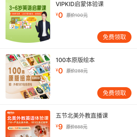
VIPKID启蒙体验课
0
¥
原价100元
免费领取
100本原版绘本
0
¥
原价288元
免费领取
五节北美外教直播课
9
¥
原价888元