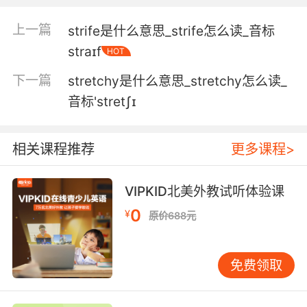
5. Also, with the laparoscopic common bile
上一篇
strife是什么意思_strife怎么读_音标
duct exploration, postop bile leaks and
straɪf
HOT
strictures are significantly minimized.
下一篇
stretchy是什么意思_stretchy怎么读_
在腹腔镜手术中施行正常的胆管探查 术后胆漏及
音标'stretʃɪ
胆管狭窄的 发生率大大降低
相关课程推荐
更多课程>
VIPKID北美外教试听体验课
0
¥
原价688元
免费领取