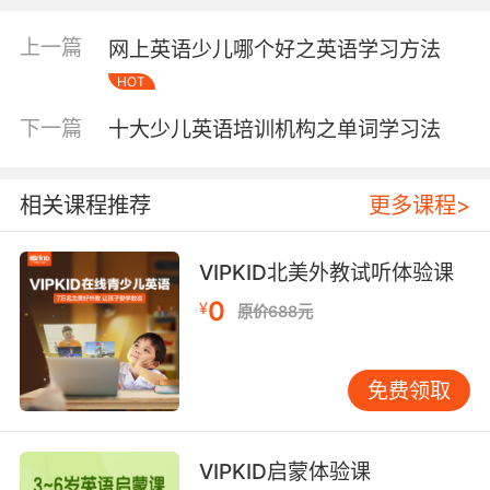
频中行为进行模仿学习，让孩子在轻松愉快的环
境中学会英语。
上一篇
网上英语少儿哪个好之英语学习方法
HOT
看着视频孩子可以一边跟着唱一边进行跳，可以
帮助调动孩子的听觉、视觉以及他的肢体运动，
下一篇
十大少儿英语培训机构之单词学习法
这样的学习方法可以帮助孩子更好的去学习记
忆，孩子不仅学的比较快而且记忆的时间也会比
较久。
相关课程推荐
更多课程>
儿歌童谣轻松愉快的节奏还可以帮助激发孩子的
VIPKID北美外教试听体验课
大脑记忆能力，让孩子在音乐的伴随下轻松的记
住其中的内容，进而就可以提高孩子启蒙教育的
0
¥
原价688元
效果了。
方法二：利用游戏进行启蒙教育 游戏对孩子的吸
免费领取
引力是比较大的，所以家长可以利用这种方法开
启孩子的启蒙教育。例如家长可以将孩子要学习
的单词写在纸上，然后让孩子用这些纸制作一些
VIPKID启蒙体验课