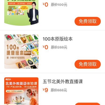
东西，在制作的过程中孩子就会不停的看到上面
0
¥
原价100元
的单词，看的次数多了就可以加深他们的记忆，
然后在不知不觉中就可以记住了。
免费领取
方法三：利用点读绘本启蒙孩子英语学习 利用点
读绘本一方面可以吸引孩子的兴趣，让孩子对英
语的学习不会有厌烦的心理。另一方面可以教孩
100本原版绘本
子正确、标准的发音，孩子跟着里面的音频进行
0
¥
原价288元
模仿就可以学到比较地道的发音。
以上就是网上学英语网站教授给各位家长启蒙幼
免费领取
儿的教育方法，希望家长可以陪伴孩子长久的坚
持下去。
五节北美外教直播课
9
¥
原价888元