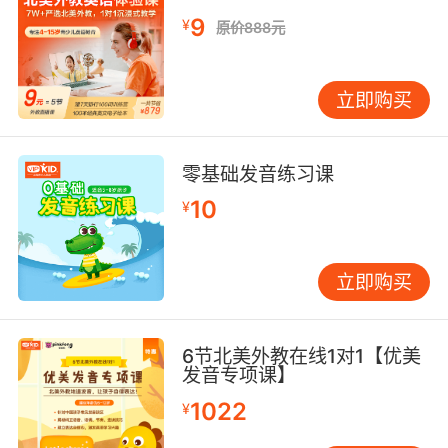
9
¥
原价888元
立即购买
零基础发音练习课
10
¥
立即购买
6节北美外教在线1对1【优美
发音专项课】
1022
¥