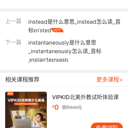
即刻燃烧 一切瞬间灰飞烟灭
5. Luckily for him, death would've been nigh
上一篇
instead是什么意思_instead怎么读_音
instantaneous.
标ɪnˈsted
HOT
幸运的是 他基本上瞬间就死了
下一篇
instantaneously是什么意思
6. When he gasped for air he inhaled and died
_instantaneously怎么读_音标
instantaneously.
ˌɪnstən'teɪnɪəslɪ
他吸气时 吸多了毒 即刻死亡
相关课程推荐
更多课程>
7. Oh, no, my thoughts connect
instantaneously with my mouth.
VIPKID北美外教试听体验课
不 我的思想能在瞬间到达嘴巴
0
¥
原价688元
8. It's potent. If it'll work, it'll work
instantaneously.
免费领取