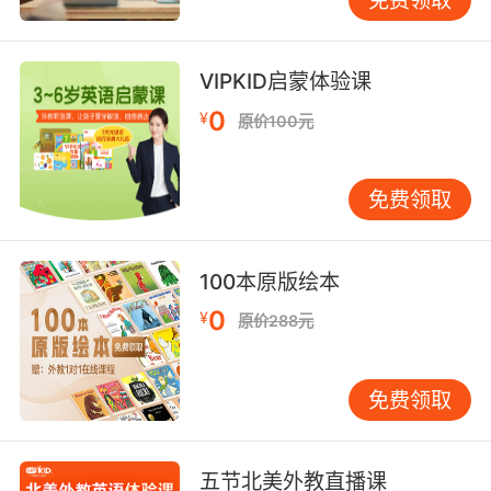
很有效的 要是有用立马就会见效
VIPKID启蒙体验课
9. Now, the medical patch it comes in knocks
you out instantaneously.
0
¥
原价100元
医用药量一下就能把你迷晕了
免费领取
10. This is confusing and everything, and I
can't just walk in off the street and do your
job instantaneously.
100本原版绘本
0
你的工作很混乱 细碎 我不可能一过来 就立刻接
¥
原价288元
下你的工作
免费领取
五节北美外教直播课