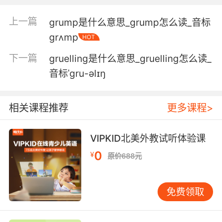
decapitation.
上一篇
grump是什么意思_grump怎么读_音标
我知道这很可怕 但是就是砍头
grʌmp
HOT
6. Every gruesome detail of the princess's
下一篇
gruelling是什么意思_gruelling怎么读_
death.
音标ˈgru-əlɪŋ
王妃之死的每一个可怕的细节
7. Led us to a pretty gruesome discovery.
相关课程推荐
更多课程>
让我们发现了一个很可怕的地方
VIPKID北美外教试听体验课
8. A gruesome scene here at this lakefront
0
¥
原价688元
cabin this morning.
今早在湖边小屋发生了可怕的一幕
免费领取
9. I'm about to engage in a rather gruesome
form of manscaping.