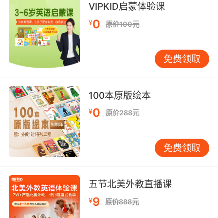
VIPKID启蒙体验课
我就要进行非常可怕的脱毛了
0
¥
原价100元
10. If you do, you may die a gruesome and
horrible death.
免费领取
否则 你们可能会以可怕的方式死亡哦
100本原版绘本
0
¥
原价288元
免费领取
五节北美外教直播课
9
¥
原价888元