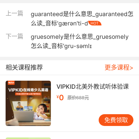
5. You're a grump, and it's trickled down to
your whole staff.
上一篇
guaranteed是什么意思_guaranteed怎
你就是個壞脾氣 連你的員工都被你帶壞了
么读_音标'gærən'ti-d
HOT
下一篇
gruesomely是什么意思_gruesomely
6. grump all you want, but this is gonna work.
怎么读_音标'ɡru-səmlɪ
随你怎么说 但这肯定没问题的
7. It's my joyless grump of a dad who has no
相关课程推荐
更多课程>
sense of humor.
VIPKID北美外教试听体验课
在我毫无幽默感的暴脾气老爸
0
¥
原价688元
8. She sees the best in everybody, even a
grump like me.
免费领取
她能看到所有人的優點 哪怕像我這種臭脾氣
9. It sounded like grump, he said chump