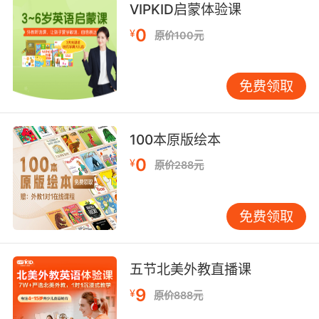
VIPKID启蒙体验课
champ.
0
¥
原价100元
听起来像是暴躁 其实是说笨蛋 冠军
免费领取
100本原版绘本
0
¥
原价288元
免费领取
五节北美外教直播课
9
¥
原价888元