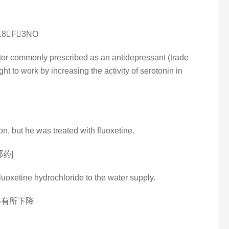
8F3NO
itor commonly prescribed as an antidepressant (trade
ht to work by increasing the activity of serotonin in
, but he was treated with fluoxetine.
药]
luoxetine hydrochloride to the water supply.
率有所下降