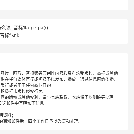
么读_音标'flaɪpeɪpə(r)
音标flʌŋk
、图片、图形、音视频等原创性内容和资料均受版权、商标或其他
不得在任何媒体直接或间接予以发布、播放、通过信息网络传播、
制发行或者用于任何商业目的。
诺积极打击版权侵权行为。
了您的版权或其他权利，请与本站联系，本站将予以删除等处理。
请您在投诉邮件中写明如下信息：
明资料；
的通知邮件后十四个工作日予以答复和处理。