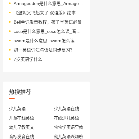
Armageddon是什么意思_Armageddon怎么读_音标ˌɑ-məˈɡedən
《温妮又飞起来了.双语版》绘本简介
Bell单词发音教程，孩子学英语必备
coco是什么意思_coco怎么读_音标'kəʊkəʊ
sworn是什么意思_sworn怎么读_音标swɔ-n, swəʊrn
初一英语词汇与语法同步复习？
7岁英语学什么
热搜推荐
少儿英语
少儿英语在线
儿童在线英语
在线少儿英语
幼儿早教英文
宝宝学英语早教
音标发音在线试听
幼儿英语兴趣班