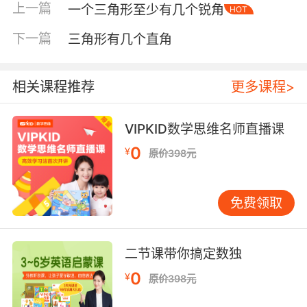
上一篇
一个三角形至少有几个锐角
HOT
下一篇
三角形有几个直角
相关课程推荐
更多课程>
VIPKID数学思维名师直播课
0
¥
原价398元
内容简介
免费领取
嗨!我是魔笛仙子，住在丛林深处的幸福岛上。那
里鸟语花香，开满了玫瑰花。清晨，花瓣上会挂
二节课带你搞定数独
满露珠，像谁在花苞上撒了一大把细碎的宝石。
我有一支神奇的竖笛，只要我吹响笛子，那清亮
0
¥
原价398元
的笛声就会让人忘记烦恼、忧愁和一切不愉快的