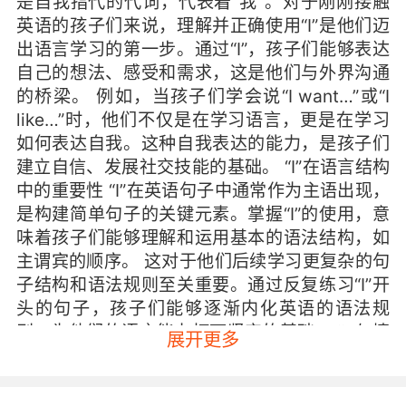
是自我指代的代词，代表着“我”。对于刚刚接触
英语的孩子们来说，理解并正确使用“I”是他们迈
出语言学习的第一步。通过“I”，孩子们能够表达
自己的想法、感受和需求，这是他们与外界沟通
的桥梁。 例如，当孩子们学会说“I want…”或“I
like…”时，他们不仅是在学习语言，更是在学习
如何表达自我。这种自我表达的能力，是孩子们
建立自信、发展社交技能的基础。 “I”在语言结构
中的重要性 “I”在英语句子中通常作为主语出现，
是构建简单句子的关键元素。掌握“I”的使用，意
味着孩子们能够理解和运用基本的语法结构，如
主谓宾的顺序。 这对于他们后续学习更复杂的句
子结构和语法规则至关重要。通过反复练习“I”开
头的句子，孩子们能够逐渐内化英语的语法规
则，为他们的语言能力打下坚实的基础。 “I”与情
展开更多
感认知的关联 “I”不仅仅是一个语言符号，它还承
载着情感和认知的意义。当孩子们使用“I”来表达
自己的情感时，他们实际上是在进行情感的自我