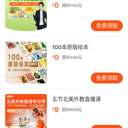
0
动活动，让孩子们在轻松愉快的氛围中练习“I”的
¥
原价100元
使用。例如，通过角色扮演游戏，让孩子们扮演
不同的角色，用“I”来表达角色的想法和感受。 视
免费领取
觉辅助：使用图片、卡片等视觉辅助工具，帮助
孩子们直观地理解“I”的含义和用法。例如，展示
不同人物的图片，让孩子们用“I”来描述图片中人
100本原版绘本
物的状态。 重复练习：通过反复的练习和巩固，
让孩子们逐渐内化“I”的使用。例如，在日常对话
0
¥
原价288元
中，鼓励孩子们用“I”来回答问题或表达意见。 “I”
在语言发展中的长期影响 掌握“I”的使用，对于孩
免费领取
子们的语言发展具有长期的影响。它不仅帮助孩
子们建立基本的语言能力，更是在培养他们的自
我认知、情感管理和文化理解能力。 这些能力，
五节北美外教直播课
将伴随孩子们一生，成为他们在未来学习和生活
中的重要支持。 在少儿英语启蒙的过程中，“I”作
9
¥
原价888元
为一个看似简单的字母，实则蕴含着丰富的教育
价值。通过科学的方法和策略，家长和教育者可