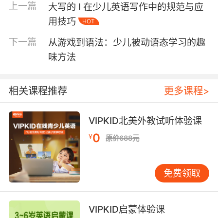
上一篇
大写的 I 在少儿英语写作中的规范与应
认知和表达。 例如，当孩子们说“I am happy”或
用技巧
HOT
“I am sad”时，他们不仅在描述自己的情绪状
态，更是在学习如何识别和管理自己的情感。这
下一篇
从游戏到语法：少儿被动语态学习的趣
种情感认知的能力，对于孩子们的心理健康和社
味方法
交发展具有重要意义。 “I”在文化理解中的作用 在
英语文化中，“I”代表着个人主义和自我实现的价
值观念。通过“I”，孩子们不仅在学习语言，更是
相关课程推荐
更多课程>
在接触和理解英语文化。 例如，当孩子们学习“I
can do it”时，他们不仅是在学习一个简单的句
VIPKID北美外教试听体验课
子，更是在学习一种积极向上的生活态度。这种
0
文化理解的能力，有助于孩子们在多元文化环境
¥
原价688元
中更好地适应和发展。 如何有效引导孩子们掌握
“I” 为了帮助孩子们更好地掌握“I”，家长和教育者
免费领取
可以采取以下策略： 情境教学：通过创设真实的
生活情境，让孩子们在自然的环境中学习和使用
“I”。例如，在家庭对话中，鼓励孩子们用“I”来表
VIPKID启蒙体验课
达自己的需求和感受。 游戏互动：利用游戏和互