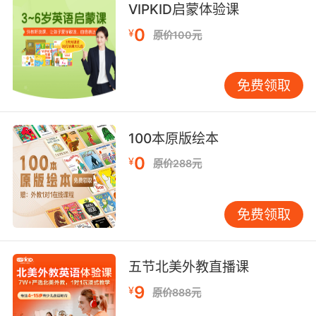
VIPKID启蒙体验课
9. It's been in my draft folder all these years.
0
¥
原价100元
这些年它一直在 稿箱里
10. Doesn't matter what else is in the folder.
免费领取
文件夹里还有什么东西无所谓
100本原版绘本
0
¥
原价288元
免费领取
五节北美外教直播课
9
¥
原价888元