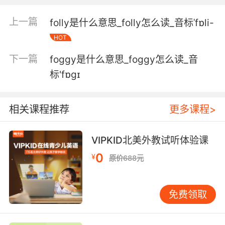
5. If you don't, you're gonna end up in this
上一篇
folly是什么意思_folly怎么读_音标ˈfɒli-
folder.
HOT
如果你不合作 这就是你的下场
下一篇
foggy是什么意思_foggy怎么读_音
6. Schematics and assignments are in the
标'fɒɡɪ
folders before you.
示意图和任务都在你们面前的文件夹里
相关课程推荐
更多课程>
7. I don't wanna add you to this folder.
VIPKID北美外教试听体验课
我不想把你加进这个文件夹里
0
¥
原价688元
8. Maybe there's some more information
about her in the folder.
免费领取
也许文件夹里有更多关于她的信息