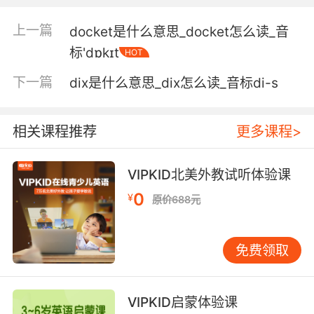
不 会花点钱 但是可行
上一篇
docket是什么意思_docket怎么读_音
5. But with the right equipment, that's doable.
标'dɒkɪt
HOT
但只要有合适的工具 那不成问题
下一篇
dix是什么意思_dix怎么读_音标di-s
6. We should at least see if it's doable.
相关课程推荐
更多课程>
我们至少应该去看看能不能穿过去
7. Skalengecks not being overly hygienic,
VIPKID北美外教试听体验课
should be doable.
0
¥
原价688元
蜥怪可不怎么讲卫生 我应该可以
8. But our security consultants say it's
免费领取
doable.
但我們的安全顧問評估這是可行的
VIPKID启蒙体验课