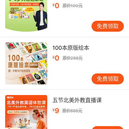
0
¥
9. Jamie has crunched the numbers and
原价100元
believes it is doable.
杰米通过数字运算 确信它是可行的
免费领取
10. But it's also doable, right? I think it's okay.
100本原版绘本
但是可行 对吗 我觉得可以
0
¥
原价288元
免费领取
五节北美外教直播课
9
¥
原价888元