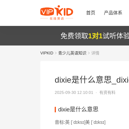
首页
产品体系
免费领取
1对1
试听体
VIPKID
青少儿英语知识
详情
dixie是什么意思_dix
2025-09-30 12:10:01 ·
有资有料
dixie是什么意思
音标:英 [ˈdɪksɪ]美 [ˈdɪksɪ]