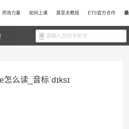
师资力量
如何上课
龚亚夫教授
ETS官方合作
最
验
ie怎么读_音标ˈdɪksɪ