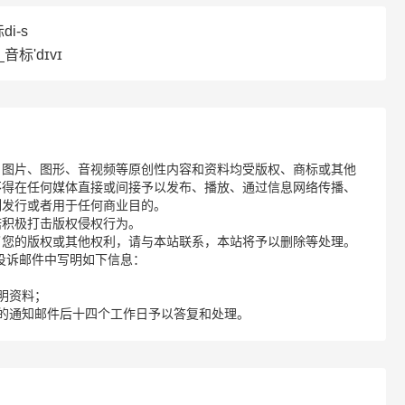
i-s
音标'dɪvɪ
、图片、图形、音视频等原创性内容和资料均受版权、商标或其他
不得在任何媒体直接或间接予以发布、播放、通过信息网络传播、
制发行或者用于任何商业目的。
诺积极打击版权侵权行为。
了您的版权或其他权利，请与本站联系，本站将予以删除等处理。
请您在投诉邮件中写明如下信息：
明资料；
的通知邮件后十四个工作日予以答复和处理。