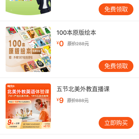
文字和耐人寻味的故事，也能够让小读者从中获
得快乐的阅读体验。
免费领取
绘本均以小毛驴约德尔为主人公，它有时渴望爸
爸成为超人，有时又幻想自己成为大魔法师，还
100本原版绘本
希望自己能够交到威风的朋友，想去哪就去哪，
0
¥
原价288元
但是却总惹妈妈生气，甚至还把妈妈气得离家出
走了。就是这样一个调皮捣蛋、爱幻想、爱自
由、充满可爱童真的小毛驴带给了小读者和父母
免费领取
更多的趣味和反思，让大家从小毛驴的故事和内
心独白中，了解到孩子的心思和教育的问题。给
人以启发和深思。
五节北美外教直播课
9
¥
原价888元
媒体评论
立即购买