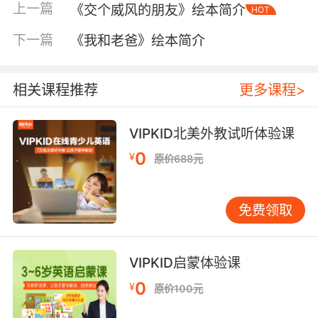
上一篇
《交个威风的朋友》绘本简介
HOT
下一篇
《我和老爸》绘本简介
相关课程推荐
更多课程>
VIPKID北美外教试听体验课
内容简介
0
¥
原价688元
《小毛驴约德尔的理想世界》系列绘本讲述了一
免费领取
头小毛驴丰富多彩的生活和奇思妙想的故事。
书中将小毛驴拟人化，它的性格和语言也十分贴
合儿童的特点，为孩子们呈现出了一个多姿多彩
VIPKID启蒙体验课
的绘本世界。书中类似于油画的细腻画风能够激
0
¥
原价100元
起读者的阅读兴趣，并且精炼诙谐，充满童趣的