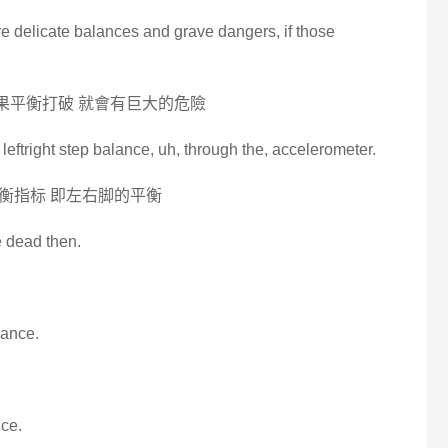
 are delicate balances and grave dangers, if those
如果平衡打破 就會有巨大的危險
r leftright step balance, uh, through the, accelerometer.
衡指标 即左右脚的平衡
e dead then.
lance.
nce.