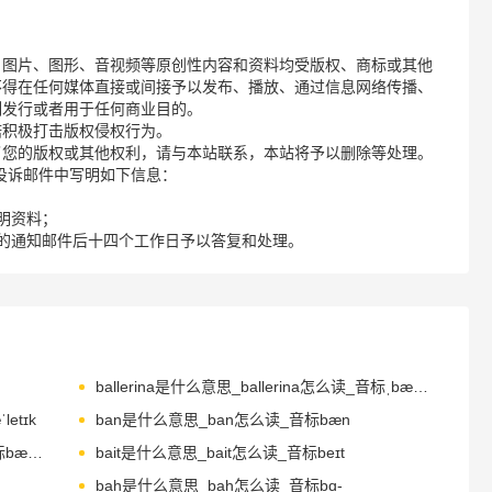
、图片、图形、音视频等原创性内容和资料均受版权、商标或其他
不得在任何媒体直接或间接予以发布、播放、通过信息网络传播、
制发行或者用于任何商业目的。
诺积极打击版权侵权行为。
了您的版权或其他权利，请与本站联系，本站将予以删除等处理。
请您在投诉邮件中写明如下信息：
明资料；
的通知邮件后十四个工作日予以答复和处理。
ballerina是什么意思_ballerina怎么读_音标ˌbæləˈri-nə
etɪk
ban是什么意思_ban怎么读_音标bæn
bandana是什么意思_bandana怎么读_音标bæn'dænə
bait是什么意思_bait怎么读_音标beɪt
bah是什么意思_bah怎么读_音标bɑ-