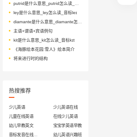
putrid是什么意思_putrid怎么读_音标ˈpju-trɪd
ley是什么意思_ley怎么读_音标leɪ
diamante是什么意思_diamante怎么读_音标ˌdaɪəmɑ-n'teɪ
主语+谓语+宾语例句
kit是什么意思_kit怎么读_音标kɪt
《海豚绘本花园:雪人》绘本简介
将来进行时的结构
热搜推荐
少儿英语
少儿英语在线
儿童在线英语
在线少儿英语
幼儿早教英文
宝宝学英语早教
音标发音在线试听
幼儿英语兴趣班