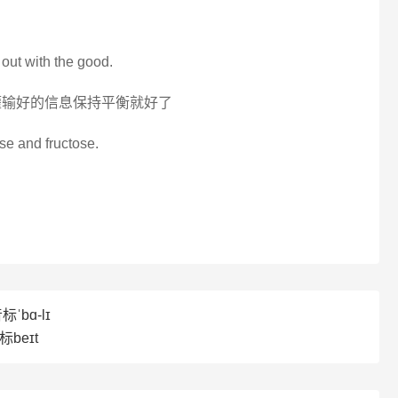
t out with the good.
灌输好的信息保持平衡就好了
ose and fructose.
ˈbɑ-lɪ
beɪt