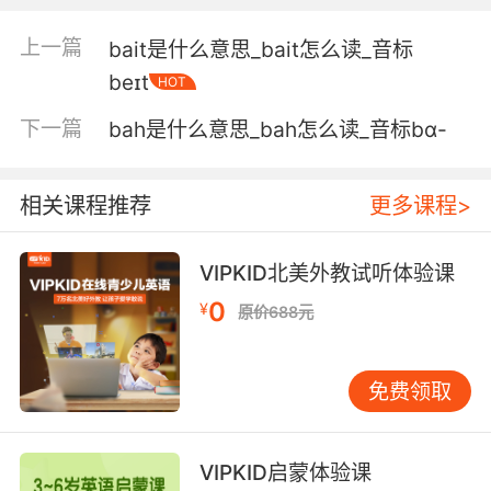
你在我审判期间杀死了法警
上一篇
bait是什么意思_bait怎么读_音标
5. My bailiff thinks it has a curse on it.
beɪt
HOT
我的庄园管家觉得这里被诅咒了
下一篇
bah是什么意思_bah怎么读_音标bɑ-
6. Contact the bailiff, have their possessions
valued at once.
相关课程推荐
更多课程>
联系专门收债人 马上估价他们的财产
VIPKID北美外教试听体验课
7. If you have any questions, please
0
¥
communicate them through the bailiff.
原价688元
如果你们还有问题 请通过法警传达
免费领取
8. He killed the bailiff, he didn't kill the judge.
他是杀了法警 但没杀法官
VIPKID启蒙体验课