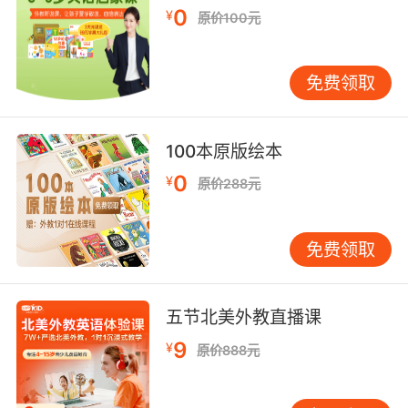
0
¥
9. bailiff, you take this woman into custody.
原价100元
法警 把这位女士关押起来
免费领取
10. He wanted a profile of the bailiff's killer.
他要我给这个杀人犯做一份心理侧写
100本原版绘本
0
¥
原价288元
免费领取
五节北美外教直播课
9
¥
原价888元