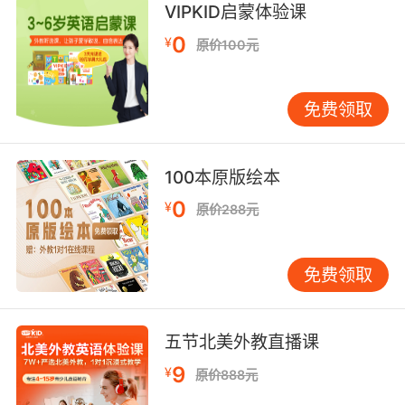
VIPKID启蒙体验课
0
¥
原价100元
免费领取
100本原版绘本
0
¥
原价288元
免费领取
五节北美外教直播课
9
¥
原价888元