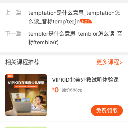
5. You wanted your future to disappear, but
only temporarily.
上一篇
temptation是什么意思_temptation怎
你希望你将来的财富消失 但只是暂时性的
么读_音标tempˈteɪʃn
HOT
下一篇
temblor是什么意思_temblor怎么读_音
6. We're here to make a deal, but we need to
be here temporarily.
标'temblə(r)
我们是来做交易的 但我们暂时得待在这里
相关课程推荐
更多课程>
7. They're petitioning the governor to have
me temporarily suspended.
VIPKID北美外教试听体验课
他们请愿州长让我 暂时离职
0
¥
原价688元
8. Teddy, I told you we're temporarily
unemployed.
免费领取
泰迪 我跟你说了 我们暂时没有工作