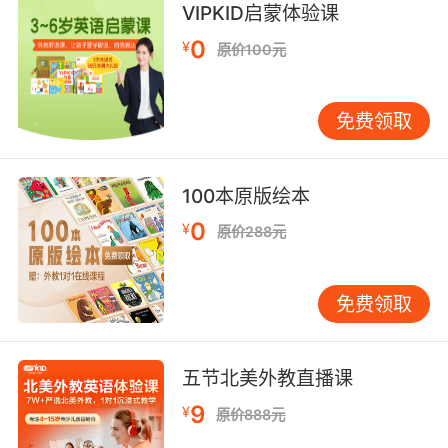
VIPKID启蒙体验课
9. She told me that you moved back
temporarily.
0
¥
原价100元
她跟我说过你搬回去住一阵子
免费领取
10. I suspect it temporarily weakened the
toxin.
100本原版绘本
我推测这暂时削弱了那种毒素
0
¥
原价288元
免费领取
五节北美外教直播课
9
¥
原价888元