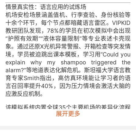
情景真实性：语言应用的试炼场
机场安检场景涵盖值机、行李查验、身份核验等
十余个环节，每个节点都暗藏语言雷区。VIPKID
教研团队发现，78%的学员在初次模拟中会出现
“护照有效期”“液体容量限制”等专业表述卡壳现
象。通过还原X光机异常警报、开箱检查等突发情
境，学员被迫跳出课本模板，学习用“Could you
explain why my shampoo triggered the
alarm?”等地道表达化解危机。斯坦福大学语言教
育专家Smith指出，高仿真环境能让学习者的语
言召回率提升40%，因为压力情境会激活大脑的
应激反应机制。
该模拟系统内置全球35个主要机场的差异化流程
展开更多
数据库，从迪拜机场的生物识别通道到日本成田
的手工检查区，不同文化背景下的安检指令差异
成为天然教材。某学员在模拟仁川机场时，因未