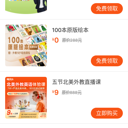
标，这种单位缩写的认知盲区暴露了阅读能力在
免费领取
跨学科场景中的基础性作用。为此课程专门设计
安检标识专项模块，将“CA”代表Carriage
Allotment的航空代码等专业知识融入教学，使语
100本原版绘本
言学习与行业认知深度绑定。
0
¥
原价288元
文化洞察力：规则背后的价值密码
安检流程不仅是技术操作，更是文化镜像。美国
免费领取
运输安全管理局(TSA)的“Shoes Off”规定与欧盟
机场的鞋履豁免政策，折射出不同社会对风险管
控的认知差异。VIPKID开发的情景包中，特意设
五节北美外教直播课
置中东机场女性专用通道的对话场景，学员需理
9
¥
解“Good morning, sister”等宗教习俗用语背后的
原价888元
文化逻辑。剑桥大学跨文化研究学者Jones强
调，识别这些隐性规则需要语言能力与文化智商
立即购买
的双重在线。