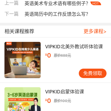
听懂“Please remove your shoes and place
上一篇
英语美术专业术语有哪些例子？
HOT
them on the conveyor”中的地域性指令，导致重
下一篇
英语简历中的工作反馈怎么写？
复纠错，这种文化碰撞带来的认知差恰恰凸显了
真实语境教学的价值。
相关课程推荐
更多课程>
技能整合度：听说读写的协同进化
传统英语教学常将技能割裂训练，而安检模拟要
求四项能力同步在线。当面对安检员连续追问
VIPKID北美外教试听体验课
“Have you carried any electronic devices?”
0
¥
原价688元
“Are you declaring all liquids?”，学员需即时完
成听力理解、口语应答、信息记录（填写申报
单）的多线程操作。VIPKID课堂数据显示，经过
免费领取
8次模拟训练的学员，口语响应速度提升57%，同
时笔记准确率提高32%，证明压力环境下的技能
整合效应。
VIPKID启蒙体验课
0
¥
原价100元
文字符号系统的特殊挑战在此显现。某次模拟
中，学员误将“ml”听作“millimeter”导致液体超