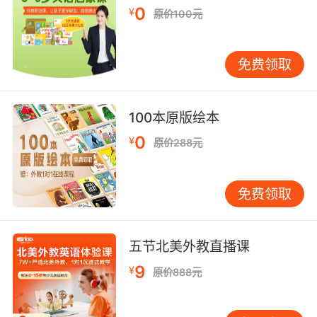
0
¥
原价100元
对于孩子来说，风采展示不仅是可以尽情施展演
技的舞台，它的设计理念也非常清晰严谨。通过
免费领取
学、练、测三个环节，帮助孩子掌握每个单元的
核心词汇和重点句型。
100本原版绘本
0
¥
原价288元
免费领取
五节北美外教直播课
9
¥
原价888元
生动、有温度的台词设计，让孩子们在模仿和输
出的过程中，进一步活用每单元所学的知识点。