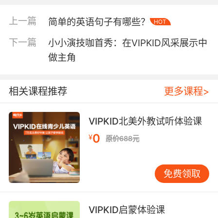
上一篇
简单的英语句子有哪些？
HOT
下一篇
小小演技咖首秀：在VIPKID风采展示中
做主角
相关课程推荐
更多课程>
（排行榜来自于VIPKID MC主修课程Level 2
VIPKID北美外教试听体验课
Unit 1）
0
¥
原价688元
孩子们如此积极踊跃，除了热衷表演之外，也是
因为视频录制上传后，会送出数量不等的能量石
免费领取
哦（有资有料君温馨提示：只有第一次完成时才
会获得能量石奖励，重新上传不会获得奖励）！
不知道大家都已经收集到了多少颗能量石，是否
VIPKID启蒙体验课
开启了新的场景呢？