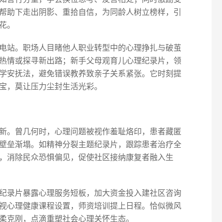
帮助下走出阴影、重拾自信，为同龄人树立榜样，引
花。
电站。职场人目睹他人职业转型中的心理挣扎与破茧
热情或探寻新出路；新手父母观育儿心理纪录片，领
学安抚法，避免错误教养致亲子关系紧张。它时刻提
宝，莫让压力尘封生活光彩。
新。曾几何时，心理问题被视作羞耻烙印，患者藏匿
壁垒渐塌。如精神分裂主题纪录片，跟踪患者治疗全
，消除民众恐惧偏见，促使社区接纳康复者融入生
纪录片暴露心理服务短板，加大资金投入建社区咨询
视心理健康课程设置，师资培训提上日程。恰似微风
柔克刚，点滴重塑社会心理关怀生态。