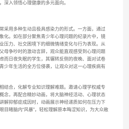
，深入领悟心理健康的多元面向。
常采用多种生动且极具感染力的形式。一方面，通过
象化。如在部分聚焦青少年心理问题的纪录片中，镜
业压力、社交困境下的细微情绪变化与行为表现。从
父母争吵时的激动言辞，观众能直观感受到心理问题
虑而日夜失眠的学生，其辗转反侧的夜晚、面对试卷
青少年生活的全方位侵袭，让观众对这一心理疾病有
相结合，化解专业知识理解难题。邀请心理学权威专
概念，再配合精妙动画，将大脑神经活动、心理状态
讲解抑郁症成因时，动画展示神经递质如何在压力下
眼目睹脑内“风暴”，轻松理解原本晦涩知识，为大众敞