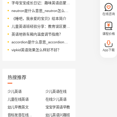
字母宝宝成长日记：趣味英语启蒙之旅
neutron是什么意思_neutron怎么读_音标ˈnu-ˌtrɒn, ˈnju--
在线咨询
《睡吧，我亲爱的宝贝》绘本简介
儿童英语班经验分享：教育误区要避开
课程价格
英语地铁车厢内温度调节指南？
accordion是什么意思_accordion怎么读_音标əˈkɔ-dɪən
vipkid英语效果怎么样好不好？
App下载
热搜推荐
少儿英语
少儿英语在线
儿童在线英语
在线少儿英语
幼儿早教英文
宝宝学英语早教
音标发音在线试听
幼儿英语兴趣班