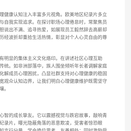
理健康认知注入丰富多元视角。欧美地区纪录片多立
与自我实现追求。在探讨职场心理倦怠时，常聚焦员
胆说出不满、追寻热爱，如展现员工毅然辞去高薪却
历经波折却重拾生活热情，彰显对个人心灵自由的尊
有明显的集体主义文化烙印。在讲述社区心理互助
传统。如非洲部落中，族人围坐倾听年长者调解家庭
化解成员心理困扰，凸显社群支持对心理健康的稳固
宽观众认知边界，让我们明白心理健康维护既需坚守
壤。
心智的成长挚友。它以震撼视觉与跌宕故事，敲响青
纪录片，曝光隐蔽角落的恶意欺凌，受害者惊恐眼
知言行分量，学会换位思考、友善相处；同时激励受