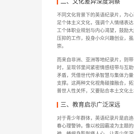
二、文化差异深度洞察
不同文化背景下的英语纪录片，为心
足个体主义文化，强调个人情绪表达
工个体职业规划与内心渴望，鼓励大
压抑的工作，投身小众兴趣创业，虽
崇。
而来自非洲、亚洲等地纪录片，则带
时，呈现邻里间紧密情感纽带与互助
矛盾，凭借世代传承智慧与集体力量
支撑。这两种文化视角碰撞融合，拓
普世人性关怀，又要贴合本土文化土
三、教育启示广泛深远
对于青少年群体，英语纪录片是启迪
春心理警钟。像以校园霸凌为主题的
神、蜷缩身影刺痛人心，让青少年深