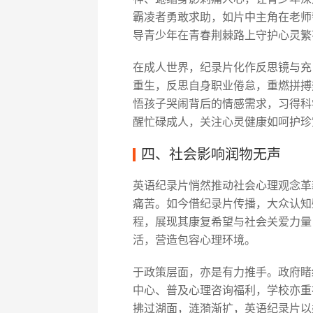
霸凌者勇敢求助，如片中主角在老师
导青少年在青春荆棘路上守护心灵繁
在成人世界，纪录片化作反思镜与充
重生，反思自身职业倦怠，重燃拼搏
悟孩子哭闹背后的情感需求，习得科
醒忙碌成人，关注心灵健康如呵护珍
四、社会影响润物无声
英语纪录片悄然推动社会心理观念革
痛苦。如今借纪录片传播，大众认知
程，展现其康复希望与社会关爱力量
活，营造包容心理环境。
于政策层面，亦是有力推手。政府睹
中心、普及心理咨询福利，学校亦重
拂过湖面，涟漪渐扩，英语纪录片以