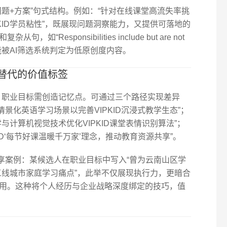
题+方案”句式结构。例如：“针对在线课堂高流失率挑
KID学员粘性”，既展现问题洞察能力，又提供可落地的
Responsibilities include but are not
而可能被AI筛选系统判定为低原创度内容。
替代的价值标签
中，职业目标需创造记忆点。可通过三个路径实现差异
景化英语学习场景以完善VIPKID沉浸式教学生态”；
与计算机视觉技术优化VIPKID课堂表情识别算法”；
ID‘每节好课温暖千万家’理念，推动教育资源共享”。
u曾分享案例：某候选人在职业目标中写入“曾为云南山区学
悉三线城市家庭学习痛点”，此举不仅展现执行力，更暗合
用。这种将个人经历与企业战略深度绑定的技巧，值