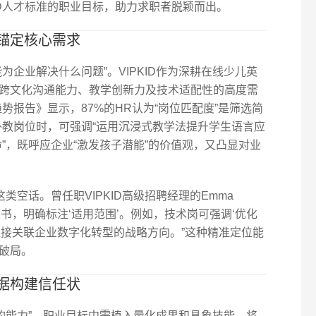
ID人才标准的职业目标，助力求职者脱颖而出。
锚定核心需求
为企业解决什么问题”。VIPKID作为深耕在线少儿英
跨文化沟通能力、教学创新力及技术适配性的高度需
人才趋势报告》显示，87%的HR认为“岗位匹配度”是筛选简
D外教岗位时，可强调“运用沉浸式教学法提升学生语言应
命”，既呼应企业“激发孩子潜能”的价值观，又凸显对业
类空话。曾任职VIPKID高级招聘经理的Emma
明书，明确标注‘适用范围’。例如，技术岗可强调‘优化
直接关联企业数字化转型的战略方向。”这种精准定位能
破局。
据构建信任状
验证的能力”。职业目标中需植入量化成果和具象技能，将