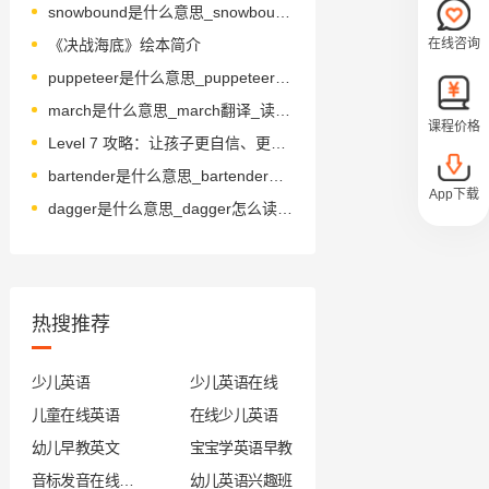
snowbound是什么意思_snowbound怎么读_音标ˈsnəʊbaʊnd
在线咨询
《决战海底》绘本简介
puppeteer是什么意思_puppeteer怎么读_音标.pʌpi'tiә
march是什么意思_march翻译_读音_用法_翻译
课程价格
Level 7 攻略：让孩子更自信、更有技巧地学习!
bartender是什么意思_bartender怎么读_音标'bɑ-tendə(r)
App下载
dagger是什么意思_dagger怎么读_音标ˈdægə(r)
热搜推荐
少儿英语
少儿英语在线
儿童在线英语
在线少儿英语
幼儿早教英文
宝宝学英语早教
音标发音在线试听
幼儿英语兴趣班