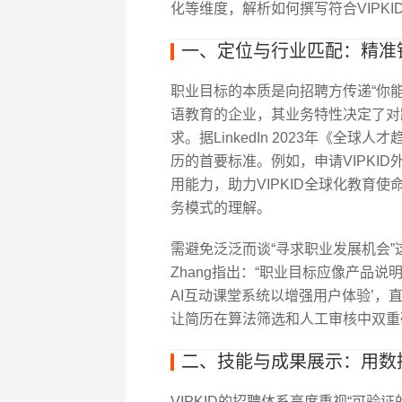
化等维度，解析如何撰写符合VIPK
一、定位与行业匹配：精准
职业目标的本质是向招聘方传递“你能
语教育的企业，其业务特性决定了对
求。据LinkedIn 2023年《全球
历的首要标准。例如，申请VIPKI
用能力，助力VIPKID全球化教育使
务模式的理解。
需避免泛泛而谈“寻求职业发展机会”这
Zhang指出：“职业目标应像产品说
AI互动课堂系统以增强用户体验’，
让简历在算法筛选和人工审核中双重
二、技能与成果展示：用数
VIPKID的招聘体系高度重视“可