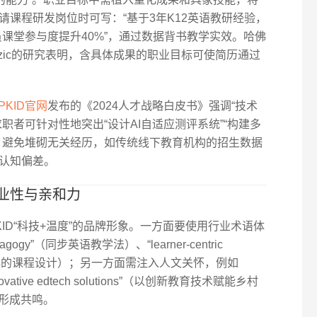
课程研发岗位时可写：“基于3年K12英语教研经验，
学员课堂参与度提升40%”，通过数据背书教学实效。哈佛
Premuzic的研究表明，含具体成果的职业目标可使简历通过
IPKID官网
发布的《2024人才战略白皮书》强调“技术
职者可针对性地突出“设计AI自适应测评系统”“构建多
。避免堆砌无关经历，如传统线下教育机构的招生数据
认知偏差。
业性与亲和力
KID“科技+温度”的品牌形象。一方面要使用行业术语体
agogy”（同步英语教学法）、“learner-centric
学习者为中心的课程设计）；另一方面需注入人文关怀，例如
gh innovative edtech solutions”（以创新教育技术赋能乡村
景形成共鸣。