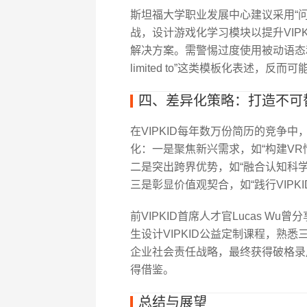
斯坦福大学职业发展中心建议采用“问
战，设计游戏化学习模块以提升VIP
解决方案。需警惕过度使用被动语态和复杂从句，如“
limited to”这类模板化表述，反
四、差异化策略：打造不可
在VIPKID每年数万份简历的竞争
化：一是聚焦新兴需求，如“构建VR情
二是突出跨界优势，如“融合认知科学
三是彰显价值观契合，如“践行VIPK
前VIPKID首席人才官Lucas W
生设计VIPKID公益定制课程，熟
企业社会责任战略，最终获得破格录
得借鉴。
总结与展望