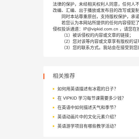
法律的保护，未经相关权利人同意，任何人
改编、汇编、出于播放或发布目的改写或复
同时本站尊重原创，支持版权保护，承
若您认为本网站所提供的任何内容侵犯
侵权投诉通道：IP@vipkid.com.cn ，
（1）被诉侵权的内容或文章的链接；
（2）您对该等内容或文章享有版权的证
（3）您的联系方式。我站会在接受到您
相关推荐
如何用英语描述有冰雹的日子？
在 VIPKID 学习每节课需要多少钱？
在英语中如何描述天气和季节？
英语动画片中的文化元素介绍？
英语游学项目有哪些教学活动？