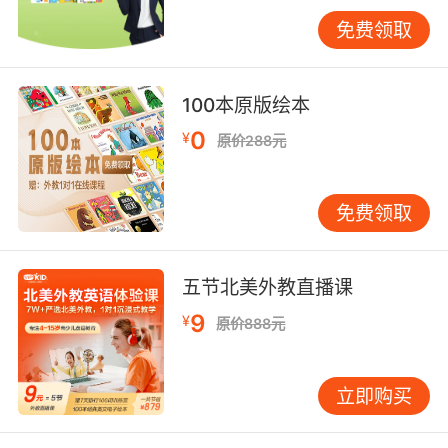
平
免费领取
私教的口语水平必须是要过关的，因此很多家长
都比较青睐外教，但是大家要知道是并不是所有
100本原版绘本
的外教的口音都是正宗的，因为外教的口音也会
受到方言的影响，就像是我们的普通话也有标
0
¥
原价288元
普、川普和港普这样的区别。所以家长们一定要
认真挑选，看看外教的口音到底怎么样，最好是
免费领取
选择以英语为母语的外教，他们的口音也会更加
正宗，并且这样的语言思维也会影响到孩子。
五节北美外教直播课
9
¥
原价888元
少儿英语私人外教哪个好第四要看私教的教学经
验
立即购买
这一点可以说是相当重要的，外教只有具备丰富
的教学经验，才能更好地去完成自己的教学任