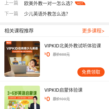
的机构具有专业的私教以及完善的教学体系，他
上一篇
欧美外教一对一怎么选？
HOT
们甚至有自主研发教材的能力，这样的机构才是
家长们的首选。
下一篇
少儿英语外教怎么选？
相关课程推荐
更多课程>
少儿英语私人外教哪个好第二要看私教的专业技
能
VIPKID北美外教试听体验课
无论是中教还是外教都需要具备专业的英语水
0
¥
原价688元
平，因为只有这样才能带领着孩子更好地融入到
英语的学习中。大家要知道的是并不是会说英语
就会教英语，因此就算是外教也需要具备专业的
免费领取
知识技能，这也是家长们挑选私教的时候必须要
看的。
VIPKID启蒙体验课
0
¥
原价100元
少儿英语私人外教哪个好第三要看私教的口语水