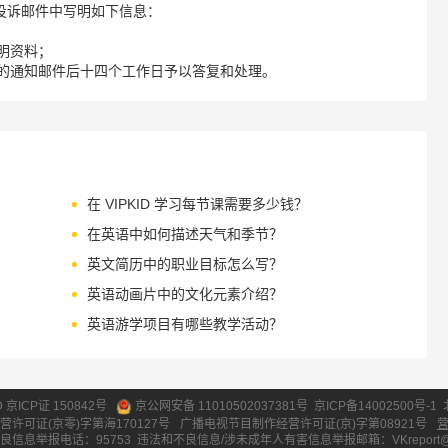
请您在投诉邮件中写明如下信息：
明资料；
的通知邮件后十四个工作日予以答复和处理。
在 VIPKID 学习每节课需要多少钱？
在英语中如何描述天气和季节？
英文简历中的职业目标怎么写？
英语动画片中的文化元素介绍？
英语游学项目有哪些教学活动？
ID 京ICP证 150842号
京公网安备 11010502037381号
京ICP备14002500号-1
营许可证(京零)字第海170127号
广播电视节目制作经营许可证(京)字第08921号
良信息举报电话：95753
违法和不良信息/涉未成年人有害信息举报邮箱：VKreport@vipk