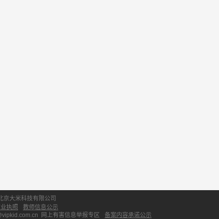
北京大米科技有限公司
营业执照
教师信息公示
id.com.cn
网上有害信息举报专区
备案内容承诺公示