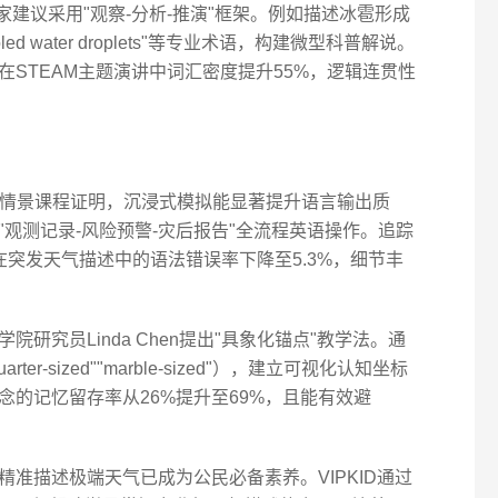
家建议采用"观察-分析-推演"框架。例如描述冰雹形成
rcooled water droplets"等专业术语，构建微型科普解说。
STEAM主题演讲中词汇密度提升55%，逻辑连贯性
验室"情景课程证明，沉浸式模拟能显著提升语言输出质
观测记录-风险预警-灾后报告"全流程英语操作。追踪
突发天气描述中的语法错误率下降至5.3%，细节丰
研究员Linda Chen提出"具象化锚点"教学法。通
r-sized""marble-sized"），建立可视化认知坐标
的记忆留存率从26%提升至69%，且能有效避
准描述极端天气已成为公民必备素养。VIPKID通过