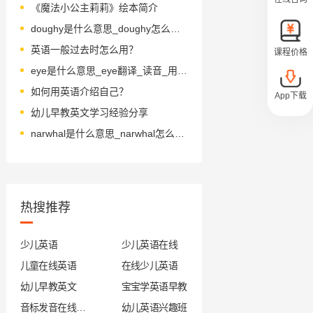
《魔法小公主莉莉》绘本简介
doughy是什么意思_doughy怎么读_音标'dəʊɪ
英语一般过去时怎么用？
课程价格
eye是什么意思_eye翻译_读音_用法_翻译
如何用英语介绍自己？
App下载
幼儿早教英文学习经验分享
narwhal是什么意思_narwhal怎么读_音标ˈnɑ-wəl
热搜推荐
少儿英语
少儿英语在线
儿童在线英语
在线少儿英语
幼儿早教英文
宝宝学英语早教
音标发音在线试听
幼儿英语兴趣班