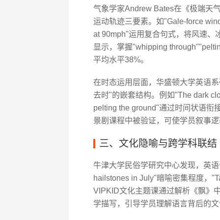
气象学家Andrew Bates在《
运动轨迹三要素。如"Gale-force winds hurl
at 90mph"运用复合句式，将风速
显示，掌握"whipping through""
平均水平38%。
在时态运用层面，华盛顿大学英语系
去时"的嵌套结构。例如"The dark clouds we
pelting the ground"通过
景剧课程中被验证，可使学员叙事逻
三、文化隐喻与跨学科联结
牛津大学民俗学研究中心发现，英语谚语中"
hailstones in July"暗喻密集程度，"
VIPKID文化主题课通过解析《飘》中"The hail 
学描写，引导学员理解语言背后的文