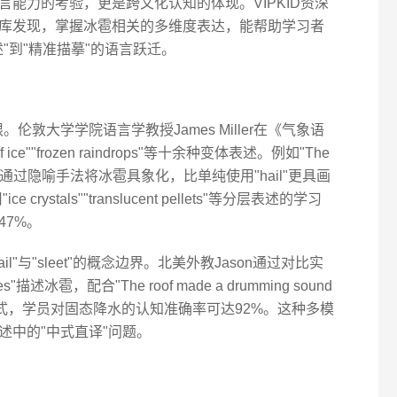
能力的考验，更是跨文化认知的体现。VIPKID资深
库发现，掌握冰雹相关的多维度表达，能帮助学习者
"到"精准描摹"的语言跃迁。
。伦敦大学学院语言学教授James Miller在《气象语
ce""frozen raindrops"等十余种变体表述。例如"The
ailstones"通过隐喻手法将冰雹具象化，比单纯使用"hail"更具画
rystals""translucent pellets"等分层表述的学习
7%。
"与"sleet"的概念边界。北美外教Jason通过对比实
cles"描述冰雹，配合"The roof made a drumming sound
off"的拟声句式，学员对固态降水的认知准确率可达92%。这种多模
述中的"中式直译"问题。