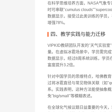
在科学思维培养方面，NASA气象专
时可串联"cumulus clouds""supe
数据显示，接受过此类训练的学员，在
增强78%。
四、教学实践与能力迁移
VIPKID教研团队开发的"天气实
量。在虚拟冰雹场景中，学员需完成"
数据显示，经过8周系统训练，学员在
富度提升3.2倍。
针对中国学员的思维特点，哈佛教育学院
过将冰雹直径与常见物体关联（如"quarte
系。实践表明，这种方法能使抽象概念
免"big/small"等模糊表述。
在全球化气候议题日益重要的今天，精