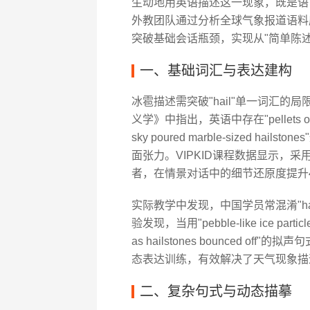
生动地用英语描述这一现象，既是语言
外教团队通过分析全球气象报道语料
突破基础会话瓶颈，实现从"简单陈述
一、基础词汇与表达建构
冰雹描述需突破"hail"单一词汇的局限
义学》中指出，英语中存在"pellets of i
sky poured marble-sized h
面张力。VIPKID课程数据显示，采用"ice c
者，在情景对话中的细节还原度提升4
实际教学中发现，中国学员常混淆"hail
验发现，当用"pebble-like ice parti
as hailstones bounced 
态表达训练，有效解决了天气现象描
二、复杂句式与动态描摹