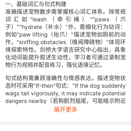
一、基础词汇与句式构建
准确描述宠物散步需掌握核心词汇体系。除常规
词汇如"leash（牵引绳）""paws（爪
子）""hydrate（补水）"外，需细化行为动词：
例如"paw lifting（抬爪）"描述宠物如厕前的动
作，"sniffing obstacles（嗅闻障碍物）"体现环
境探索特性。剑桥大学语言研究中心指出，具象
化动词能提升叙述生动性，学习者可通过录制宠
物行为视频并配音练习，强化语境记忆。
句式结构需兼顾准确性与情感表达。描述宠物状
态时可采用"If-then"句式："If the dog suddenly
wags tail vigorously, it may indicate potential
dangers nearby（若狗剧烈摇尾，可能暗示附近
存在危险）"。VIPKID教研团队发现，这种因果句
展开更多
式训练能同步提升逻辑思维与语言组织能力，学
员在情景课中的正确率提升27%。