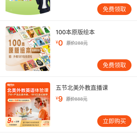
三、跨文化护理认知差异
中外宠物护理观念存在显著差异：欧美侧重"off-
免费领取
leash freedom（无绳自由）"训练，而亚洲更强
调"visual contact（视线管控）"。纽约宠物行为
学会2023年报告指出，英语描述中需区
100本原版绘本
分"enclosed park（封闭公园）"与"residential
0
¥
原价288元
area（居民区）"的不同规则，避免文化误判。
异常处理需结合文化语境：西方常用"veterinary
免费领取
appointment（预约兽医）"解决持续问题，而东
方可能优先"herbal remedies（草药疗法）"。
VIPKID文化对比课程显示，学习者通过模拟中外
五节北美外教直播课
养宠对话，跨文化理解度提升40%，并能准确使
9
¥
原价888元
用"cultural pet-care practices（文化护宠习
俗）"等专业表述。
立即购买
四、教学场景的创新应用
VIPKID沉浸式课程设计"Walk & Talk"模块，通过