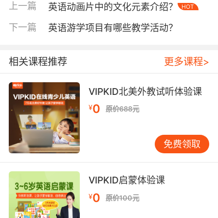
上一篇
英语动画片中的文化元素介绍？
HOT
二、动态场景的多维度描述
时间维度需分层表述：清晨散步可强调"dewy
下一篇
英语游学项目有哪些教学活动？
grass（沾露草丛）"对宠物关节的影响，午后则
需关注"heatstroke prevention（防中暑）"措
施。布里斯托大学动物行为学案例显示，83%的
相关课程推荐
更多课程>
宠物异常行为与环境变化相关，学习者需掌
握"sun-avoidance zigzag（避阳Z字形路
VIPKID北美外教试听体验课
线）"等专业表述。
0
¥
原价688元
空间描述应建立坐标体系：以"owner-pet-
environment"三角关系为框架，例如"Keep the
免费领取
leash taut when approaching
intersections（接近路口时保持牵绳紧绷）"。东
京大学宠物护理研究证实，明确的空间指示词能
VIPKID启蒙体验课
降低64%的沟通误解，VIPKID学员通过虚拟街景
模拟训练，方向指令准确率达91%。
0
¥
原价100元