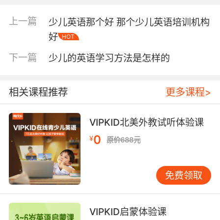
2、注意教材的权威性、系统性、科学性
上一篇
少儿英语那个好 那个少儿英语培训机构
家长们在给孩子们选择少儿英语培训机构的时
候，对于培训机构所使用的教材也是需要进行了
好
HOT
解的。因为教材的优质与否对于孩子们英语的学
习是有着直接的影响的。所以在对培训机构所使
下一篇
少儿的英语学习方法是怎样的
用的教材进行了解的时候，主要应该了解的是培
训机构教材的权威性、系统性以及科学性等。
相关课程推荐
更多课程>
3、优选教学师资
培训机构的师资力量在少儿英语教学中所起到的
VIPKID北美外教试听体验课
作用是决定性的，外教老师的优秀与否对于孩子
们学习英语的影响是非常大的。而优秀的外教老
0
¥
原价688元
师能够根据孩子的学习情况来制作一套教学方
案，从而提高孩子们的英语知识。
4、考察教学环境
免费领取
家长在决定为孩子们选择英语培训机构之前，应
该先对培训机构的教学环境进行考察。因为教学
环境的好坏对于孩子们的学习会有着直接的影
VIPKID启蒙体验课