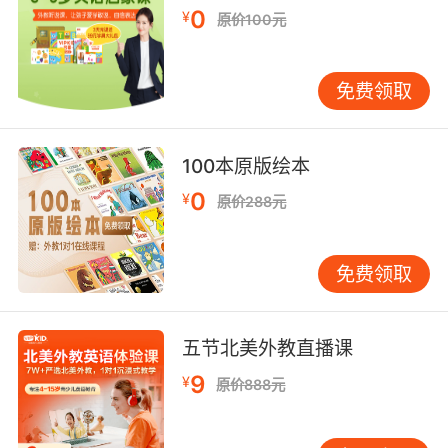
响，所以说在选择培训机构的时候一定要重视培
0
训机构的教学环境。在考察教学环境的时候，主
¥
原价100元
要就是看看培训机构的装修环境怎么样，是否存
在装修污染、异味等。
免费领取
5、进行免费试听
一般来说，每家教育机构都会有免费试听的过
程，所以家长们在为孩子们选择培训机构的时
100本原版绘本
候，应该带着孩子们去试听一下该培训机构的课
程，从而观察是否能够勾引起孩子学习英语的兴
0
¥
原价288元
趣。
很多的家长为了能够让孩子们学习好英语，都会
为孩子报名去英语培训机构学习，这样所达到的
免费领取
学习效果也是最好的。但是上文为家长们所介绍
的少儿英语怎么选择培训机构，是家长们应该了
解清楚的。
五节北美外教直播课
9
¥
原价888元