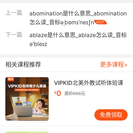
带他上船 我来解决这个
上一篇
abomination是什么意思_abomination
5. Then I guess it's all aboard the pain train.
怎么读_音标əˌbɒmɪˈneɪʃn
HOT
那我猜我们的痛苦旅行就要开始啦
下一篇
ablaze是什么意思_ablaze怎么读_音标
6. What happened aboard that ship was a
ə'bleɪz
crime.
在船上所发生的事属于犯罪行为
相关课程推荐
更多课程>
7. Get aboard before I get cross with you.
VIPKID北美外教试听体验课
快上车 不然我要生气了
0
¥
原价688元
8. You must, if this one is slithering aboard.
免费领取
肯定有 如果他都能上船的话
9. There could be hundreds of soldiers