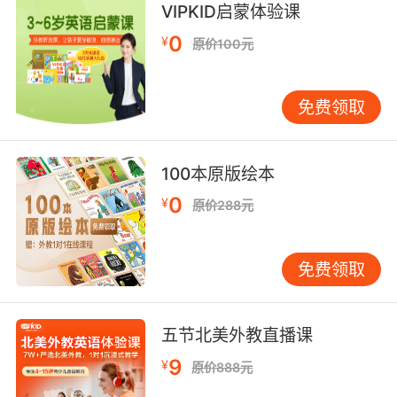
VIPKID启蒙体验课
aboard those ships.
0
¥
原价100元
那些船上可能有几百个士兵
免费领取
100本原版绘本
0
¥
原价288元
免费领取
五节北美外教直播课
9
¥
原价888元