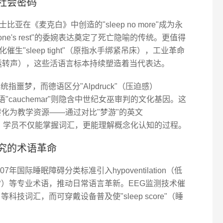
社会密码
在《麦克白》中创造的"sleep no more"成为永
one's rest"的委婉表达奠定了死亡隐喻的传统。更值得
"sleep tight"（原指水手绑紧吊床），工业革命
（模仿机器运转声），这些活语言标本持续塑造着当代表达。
"统指噩梦，而德语区分"Alpdruck"（压迫感）
，法语"cauchemar"则隐含中世纪女巫审判的文化基因。这
转化为教学资源——通过对比"梦游"的英文
神"传说，学员不仅能掌握词汇，更能理解概念化认知的过程。
究的术语革命
国际睡眠障碍分类标准引入hypoventilation（低
为异常）等专业术语，推动日常语言革新。EEG监测技术催
阶段）等科技词汇，而可穿戴设备普及使"sleep score"（睡