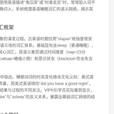
用英语描述"鬼压床"或"时差反应"时，常常陷入词不
角切入，系统梳理英语睡眠词汇的语义网络，揭示其
汇框架
的演变过程。古英语时期仅用"slapan"统指昼夜安
语义场的词汇体系。基础层包含sleep（普通睡眠）、
）等核心词汇，其语义差异通过时间维度（nap=15分
catnap=蜷缩小憩）和意识状态（blackout=完全失去
联网》中指出，睡眠动词的时态变化暗含文化认知：美式英
眠质量，而英式英语倾向"did you have a good night"，
果与过程的不同关注。VIPKID学员实际案例显示，
ke"与"asleep"的反义关系，暴露出基础词汇网络的结