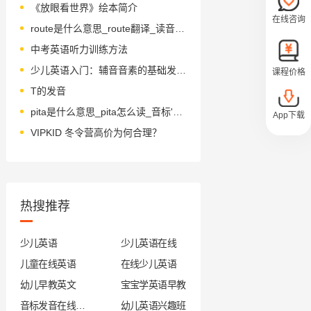
《放眼看世界》绘本简介
在线咨询
route是什么意思_route翻译_读音_用法_翻译
中考英语听力训练方法
少儿英语入门：辅音音素的基础发音技巧
课程价格
T的发音
pita是什么意思_pita怎么读_音标'pi-tə
App下载
VIPKID 冬令营高价为何合理？
热搜推荐
少儿英语
少儿英语在线
儿童在线英语
在线少儿英语
幼儿早教英文
宝宝学英语早教
音标发音在线试听
幼儿英语兴趣班