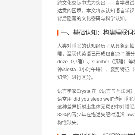
跨文化交际中尤为突出——当学员试图
达意的困境。本文将从认知语言学视
背后隐藏的文化密码与科学认知。
一、基础认知：构建睡眠词
人类对睡眠的认知经历了从具象到抽象
睡，至现代英语已形成包含23个细分
doze（小睡）、slumber（沉睡
钟/siesta=3小时午睡）、姿势特征（
知觉）进行区分。
语言学家Crystal在《语言与互
语常用"did you sleep well"询问睡
这种差异折射出集体无意识中对睡眠结
83%的青少年在描述失眠时混淆"awa
构性缺失。