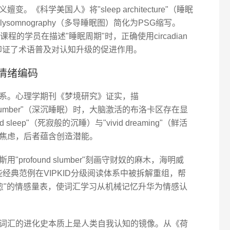
《科学美国人》将"sleep architecture"（睡眠
somnography（多导睡眠图）简化为PSG缩写。
课程的学员在描述"睡眠周期"时，正确使用circadian
倍，印证了术语普及对认知升级的促进作用。
情绪编码
系。心理学期刊《梦境研究》证实，描
ep slumber"（深沉睡眠）时，大脑激活的布洛卡区存在显
eep"（死寂般的沉睡）与"vivid dreaming"（鲜活
焦虑，后者蕴含创造潜能。
rofound slumber"刻画守财奴的麻木，海明威
创伤。这些经典范例在VIPKID分级阅读体系中被拆解重组，帮
-治愈"的情感量表，使词汇学习从机械记忆升华为情感认
词汇的进化史本质上是人类自我认知的镜像。从《荷