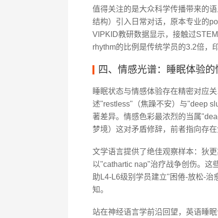
值得关注的是大众科学传播带来的语义嬗变。
结构）引入日常对话，原本专业的poly
VIPKID教研数据显示，接触过STEM
rhythm的比例是传统学员的3.2
四、情感光谱：睡眠体验的
睡眠状态与情感体验存在精密对应关
述"restless"（焦躁不安）与"de
著差异。情感色彩最浓烈的当属"dead sl
梦境）这对矛盾修辞，前者指向存在
文学语言提供了绝佳观察样本：狄更斯用"p
以"cathartic nap"治疗战争
助L4-L6级别学员建立"困倦-放松
知。
站在神经语言学前沿回望，英语睡眠