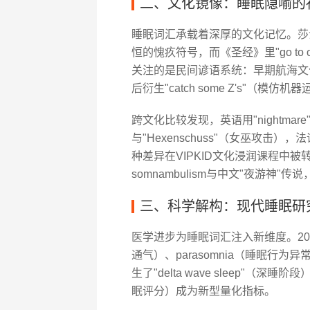
二、文化镜像：睡眠隐喻的
睡眠词汇承载着深厚的文化记忆。莎士比亚
恒的愧疚符号，而《圣经》里"go to 
关注的是民间谚语系统：早期航海文化催生
后衍生"catch some Z's"
跨文化比较发现，英语用"nightmare
与"Hexenschuss"（女巫攻击）
种差异在VIPKID文化浸润课程中被
somnambulism与中文"夜游
三、科学解构：现代睡眠研
医学进步为睡眠词汇注入新维度。2007年
通气）、parasomnia（睡眠行
生了"delta wave sleep"（深睡
眠评分）成为新型量化指标。